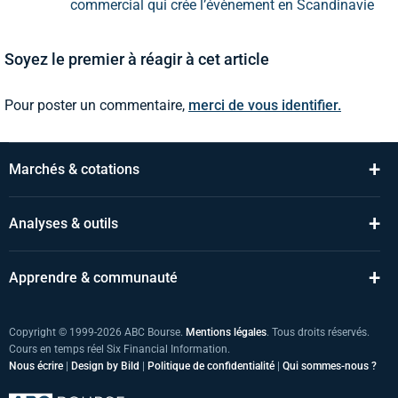
commercial qui crée l’évènement en Scandinavie
Soyez le premier à réagir à cet article
Pour poster un commentaire,
merci de vous identifier.
+
Marchés & cotations
+
Analyses & outils
+
Apprendre & communauté
Copyright © 1999-2026 ABC Bourse.
Mentions légales
. Tous droits réservés.
Cours en temps réel Six Financial Information.
Nous écrire
|
Design by Bild
|
Politique de confidentialité
|
Qui sommes-nous ?