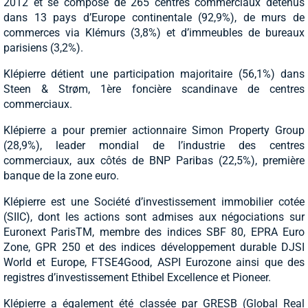
2012 et se compose de 265 centres commerciaux détenus
dans 13 pays d’Europe continentale (92,9%), de murs de
commerces via Klémurs (3,8%) et d’immeubles de bureaux
parisiens (3,2%).
Klépierre détient une participation majoritaire (56,1%) dans
Steen & Strøm, 1ère foncière scandinave de centres
commerciaux.
Klépierre a pour premier actionnaire Simon Property Group
(28,9%), leader mondial de l’industrie des centres
commerciaux, aux côtés de BNP Paribas (22,5%), première
banque de la zone euro.
Klépierre est une Société d’investissement immobilier cotée
(SIIC), dont les actions sont admises aux négociations sur
Euronext ParisTM, membre des indices SBF 80, EPRA Euro
Zone, GPR 250 et des indices développement durable DJSI
World et Europe, FTSE4Good, ASPI Eurozone ainsi que des
registres d’investissement Ethibel Excellence et Pioneer.
Klépierre a également été classée par GRESB (Global Real