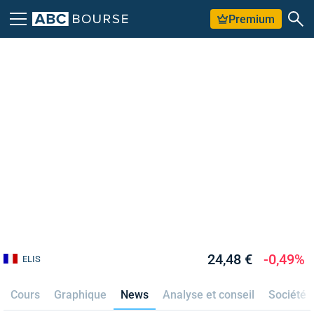
Premium
24,48 €
-0,49%
ELIS
Cours
Graphique
News
Analyse et conseil
Société