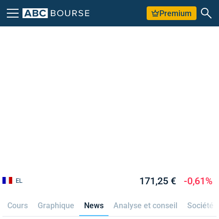
Premium
171,25 €
-0,61%
EL
Cours
Graphique
News
Analyse et conseil
Société