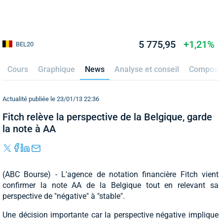
5 775,95
+1,21%
BEL20
Cours
Graphique
News
Analyse et conseil
Composit
Actualité publiée le 23/01/13 22:36
Fitch relève la perspective de la Belgique, garde
la note à AA
(ABC Bourse) - L'agence de notation financière Fitch vient
confirmer la note AA de la Belgique tout en relevant sa
perspective de "négative" à "stable".
Une décision importante car la perspective négative implique