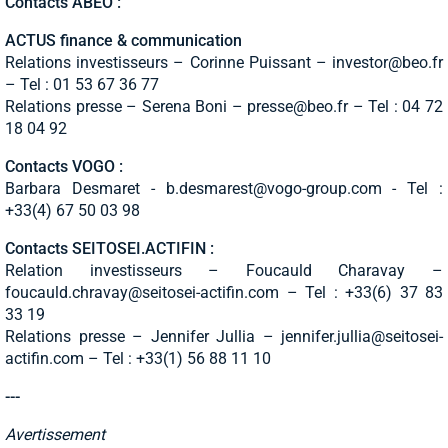
Contacts ABEO :
ACTUS finance & communication
Relations investisseurs – Corinne Puissant –
investor@beo.fr
– Tel : 01 53 67 36 77
Relations presse – Serena Boni –
presse@beo.fr
– Tel : 04 72
18 04 92
Contacts VOGO :
Barbara Desmaret -
b.desmarest@vogo-group.com
- Tel :
+33(4) 67 50 03 98
Contacts SEITOSEI.ACTIFIN :
Relation investisseurs – Foucauld Charavay –
foucauld.chravay@seitosei-actifin.com
– Tel : +33(6) 37 83
33 19
Relations presse – Jennifer Jullia –
jennifer.jullia@seitosei-
actifin.com
– Tel : +33(1) 56 88 11 10
---
Avertissement