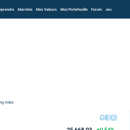
pprendre
Marchés
Mes Valeurs
Mon Portefeuille
Forum
Jeu
ng Index
25 668,03
+0,54%