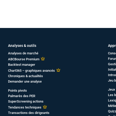
Analyses & outils
Appr
Analyses de marché
Cons
Foru
ABCBourse Premium
Gesti
Backtest manager
Initi
Chart365 – graphiques avancés
Intro
Chroniques & actualités
Jeu b
Demander une analyse
Jeux 
Points pivots
Les b
Palmarès des PER
Lexiq
SuperScreening actions
Métie
Tendances techniques
Quiz
Transactions des dirigeants