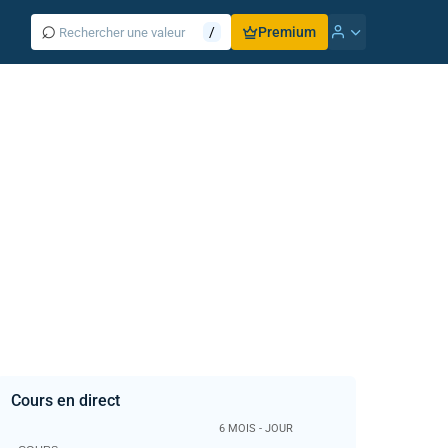
⌕
/
Premium
Cours en direct
6 MOIS - JOUR