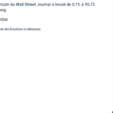
ricain du
Wall Street
Journal a reculé de 0,1% à 95,73.
ong.
tSet.
vec les boutons ci-dessous.