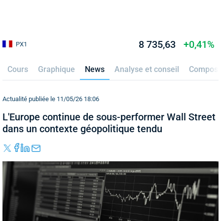
8 735,63
+0,41%
PX1
Cours
Graphique
News
Analyse et conseil
Composi
Actualité publiée le 11/05/26 18:06
L'Europe continue de sous-performer Wall Street
dans un contexte géopolitique tendu