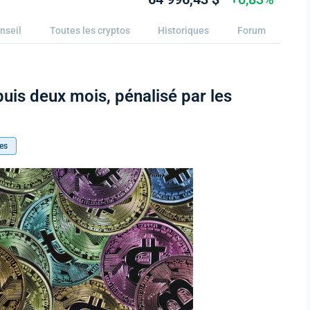
nseil
Toutes les cryptos
Historiques
Forum
uis deux mois, pénalisé par les
es