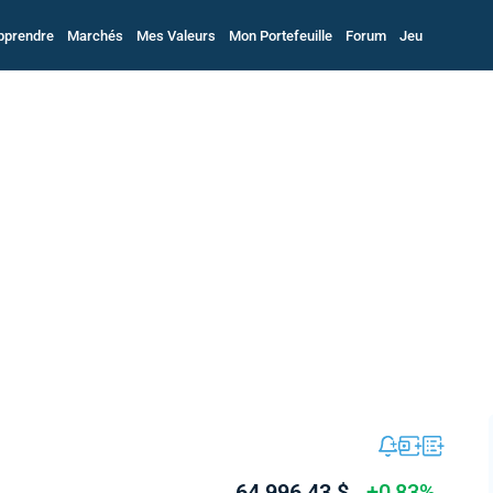
pprendre
Marchés
Mes Valeurs
Mon Portefeuille
Forum
Jeu
64 996,43 $
+0,83%