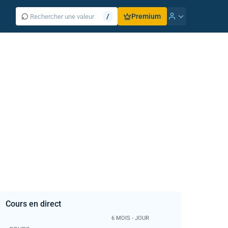
⌕
/
Premium
Cours en direct
6 MOIS - JOUR