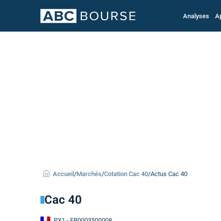
Analyses
A
Accueil
/
Marchés
/
Cotation Cac 40
/
Actus Cac 40
Cac 40
PX1
- FR0003500008