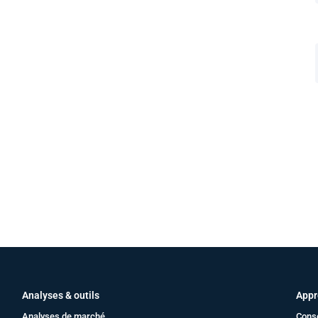
Analyses & outils
Appr
Analyses de marché
Cons