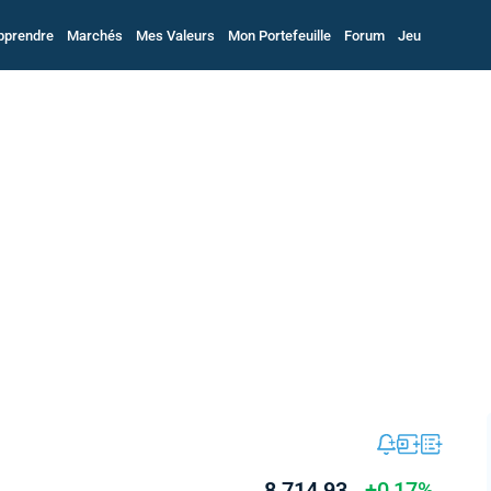
pprendre
Marchés
Mes Valeurs
Mon Portefeuille
Forum
Jeu
8 714,93
+0,17%