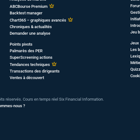
Foru
ABCBourse Premium
Gesti
Backtest manager
Initi
Chart365 – graphiques avancés
Intro
Chroniques & actualités
Jeu b
Demander une analyse
Jeux 
Points pivots
Les b
Palmarès des PER
Lexiq
SuperScreening actions
Métie
Tendances techniques
Quiz
Transactions des dirigeants
Cook
Ventes à découvert
oits réservés. Cours en temps réel Six Financial Information.
sommes-nous ?