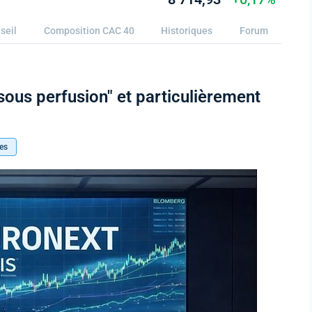
seil
Composition CAC 40
Historiques
Forum
"sous perfusion" et particulièrement
es