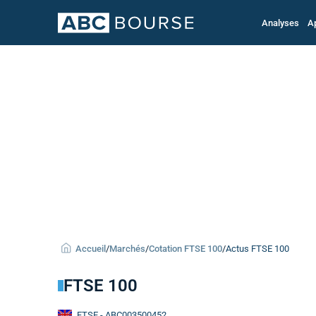
Analyses
A
Accueil
/
Marchés
/
Cotation FTSE 100
/
Actus FTSE 100
FTSE 100
FTSE
- ABC003500452