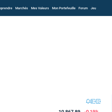
pprendre
Marchés
Mes Valeurs
Mon Portefeuille
Forum
Jeu
10 867,89
-0,19%