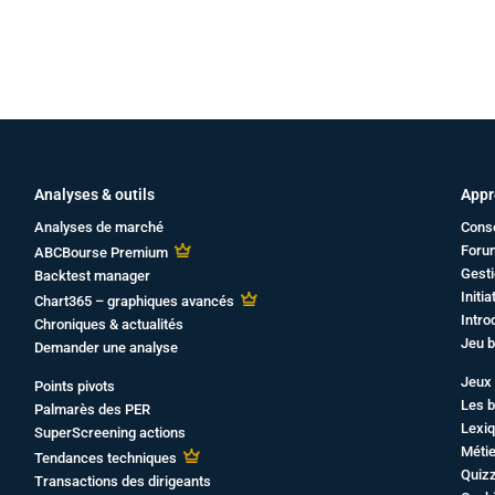
Analyses & outils
Appr
Analyses de marché
Cons
Foru
ABCBourse Premium
Gesti
Backtest manager
Initi
Chart365 – graphiques avancés
Intro
Chroniques & actualités
Jeu b
Demander une analyse
Jeux 
Points pivots
Les b
Palmarès des PER
Lexiq
SuperScreening actions
Métie
Tendances techniques
Quiz
Transactions des dirigeants