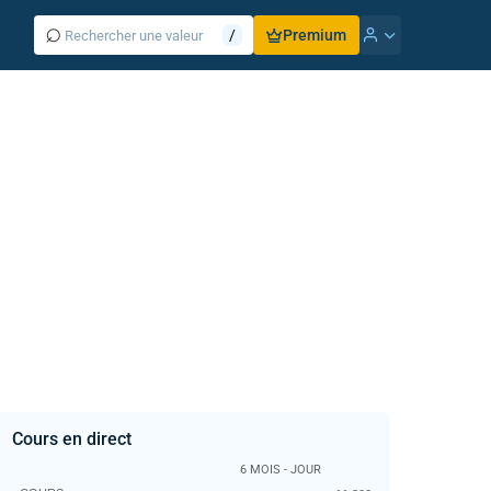
⌕
/
Premium
Cours en direct
6 MOIS - JOUR