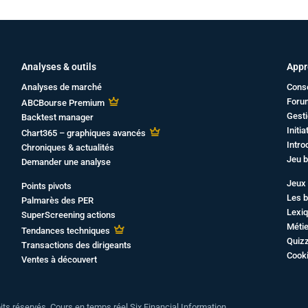
Analyses & outils
Appr
Analyses de marché
Cons
Foru
ABCBourse Premium
Gesti
Backtest manager
Initi
Chart365 – graphiques avancés
Intro
Chroniques & actualités
Jeu b
Demander une analyse
Jeux 
Points pivots
Les b
Palmarès des PER
Lexiq
SuperScreening actions
Métie
Tendances techniques
Quiz
Transactions des dirigeants
Cook
Ventes à découvert
oits réservés. Cours en temps réel Six Financial Information.