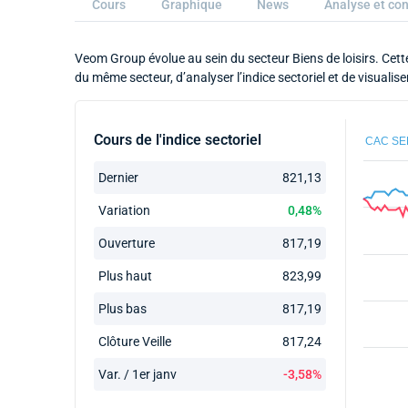
Cours
Graphique
News
Analyse et con
Veom Group évolue au sein du secteur Biens de loisirs. Cett
du même secteur, d’analyser l’indice sectoriel et de visual
Cours de l'indice sectoriel
CAC SE
Dernier
821,13
Variation
0,48%
Ouverture
817,19
Plus haut
823,99
Plus bas
817,19
Clôture Veille
817,24
Var. / 1er janv
-3,58%