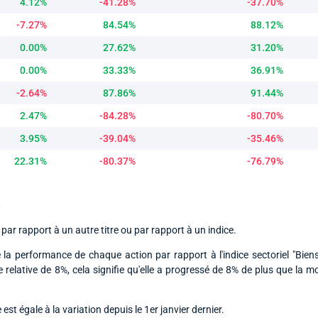
4.12%
-41.28%
-37.70%
-7.27%
84.54%
88.12%
0.00%
27.62%
31.20%
0.00%
33.33%
36.91%
-2.64%
87.86%
91.44%
2.47%
-84.28%
-80.70%
3.95%
-39.04%
-35.46%
22.31%
-80.37%
-76.79%
R
par rapport à un autre titre ou par rapport à un indice.
 la performance de chaque action par rapport à l'indice sectoriel "Biens 
ce relative de 8%, cela signifie qu'elle a progressé de 8% de plus que la 
e est égale à la variation depuis le 1er janvier dernier.