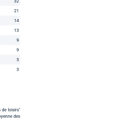
32
21
14
13
9
9
5
3
de loisirs"
moyenne des