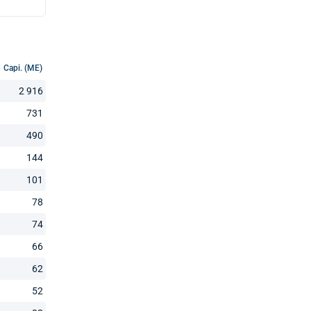
Capi. (ME)
2 916
731
490
144
101
78
74
66
62
52