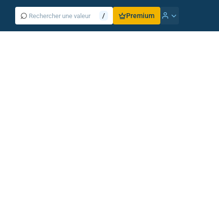
⌕
/
Premium