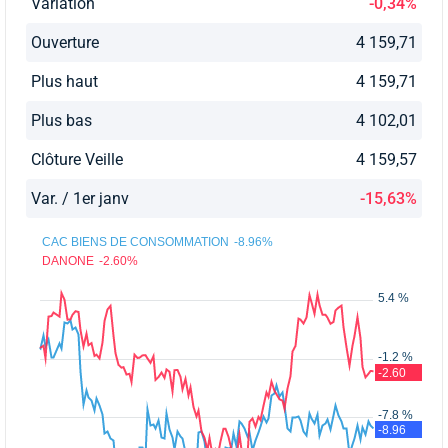
Variation
-0,34%
Ouverture
4 159,71
Plus haut
4 159,71
Plus bas
4 102,01
Clôture Veille
4 159,57
Var. / 1er janv
-15,63%
CAC BIENS DE CONSOMMATION
-8.96%
DANONE
-2.60%