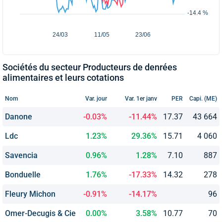
Sociétés du secteur Producteurs de denrées
alimentaires et leurs cotations
Nom
Var. jour
Var. 1er janv
PER
Capi. (ME)
Danone
-0.03%
-11.44%
17.37
43 664
Ldc
1.23%
29.36%
15.71
4 060
Savencia
0.96%
1.28%
7.10
887
Bonduelle
1.76%
-17.33%
14.32
278
Fleury Michon
-0.91%
-14.17%
96
Omer-Decugis & Cie
0.00%
3.58%
10.77
70