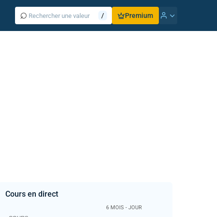
⌕
/
Premium
Cours en direct
6 MOIS - JOUR