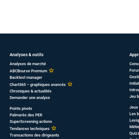
Analyses & outils
Appr
Analyses de marché
Cons
Foru
ABCBourse Premium
Gesti
Backtest manager
Initi
Chart365 – graphiques avancés
Intro
Chroniques & actualités
Jeu b
Demander une analyse
Jeux 
Points pivots
Les b
Palmarès des PER
Lexiq
SuperScreening actions
Métie
Tendances techniques
Quiz
Transactions des dirigeants