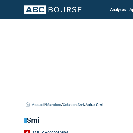
Analyses
A
Accueil
/
Marchés
/
Cotation Smi
/
Actus Smi
Smi
SMI
- CH0009980894