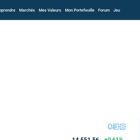
pprendre
Marchés
Mes Valeurs
Mon Portefeuille
Forum
Jeu
14 551,56
+0,61%