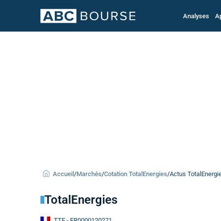
Analyses
A
Accueil
/
Marchés
/
Cotation TotalEnergies
/
Actus TotalEnergi
TotalEnergies
TTE
- FR0000120271