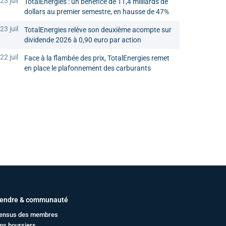
23 juil
TotalEnergies : un bénéfice de 11,4 milliards de
dollars au premier semestre, en hausse de 47%
23 juil
TotalEnergies relève son deuxième acompte sur
dividende 2026 à 0,90 euro par action
22 juil
Face à la flambée des prix, TotalEnergies remet
en place le plafonnement des carburants
endre & communauté
ensus des membres
ms boursiers