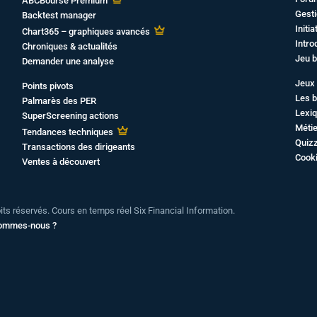
ABCBourse Premium
Gesti
Backtest manager
Initi
Chart365 – graphiques avancés
Intro
Chroniques & actualités
Jeu b
Demander une analyse
Jeux 
Points pivots
Les b
Palmarès des PER
Lexiq
SuperScreening actions
Métie
Tendances techniques
Quiz
Transactions des dirigeants
Cook
Ventes à découvert
oits réservés. Cours en temps réel Six Financial Information.
sommes-nous ?