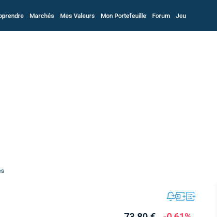
pprendre
Marchés
Mes Valeurs
Mon Portefeuille
Forum
Jeu
es
73,80 €
-0,61%