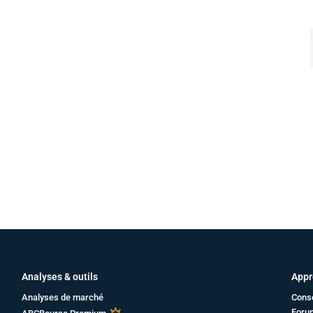
Analyses & outils
Appr
Analyses de marché
Cons
Foru