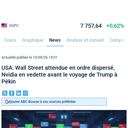
7 757,64
+0,62%
GSPC
Cours
Graphique
News
Analyse et conseil
Composi
Actualité publiée le 13/05/26 13:01
USA: Wall Street attendue en ordre dispersé,
Nvidia en vedette avant le voyage de Trump à
Pékin
Ajouter ABC Bourse à vos sources préférées