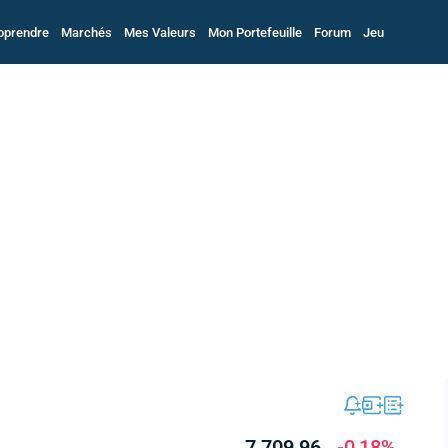
pprendre
Marchés
Mes Valeurs
Mon Portefeuille
Forum
Jeu
7 709,96
-0,18%