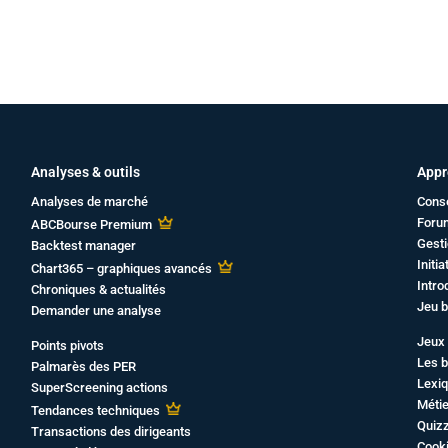
Analyses & outils
Appr
Analyses de marché
Cons
Foru
ABCBourse Premium
Gesti
Backtest manager
Initi
Chart365 – graphiques avancés
Intro
Chroniques & actualités
Jeu b
Demander une analyse
Jeux 
Points pivots
Les b
Palmarès des PER
Lexiq
SuperScreening actions
Métie
Tendances techniques
Quiz
Transactions des dirigeants
Cook