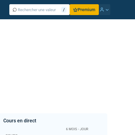
⌕
/
Premium
Cours en direct
6 MOIS - JOUR