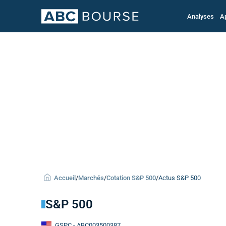
Analyses
A
Accueil
/
Marchés
/
Cotation S&P 500
/
Actus S&P 500
S&P 500
GSPC
- ABC003500387