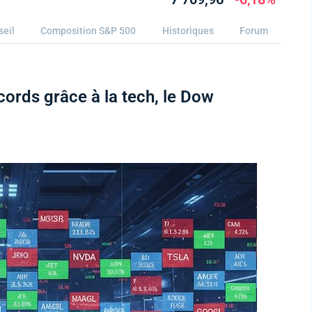
seil
Composition S&P 500
Historiques
Forum
cords grâce à la tech, le Dow