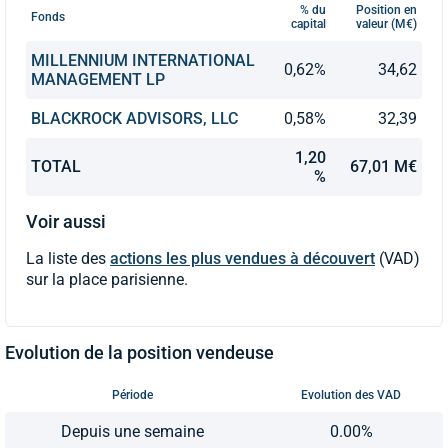
% du
Position en
Fonds
capital
valeur (M€)
MILLENNIUM INTERNATIONAL
0,62%
34,62
MANAGEMENT LP
BLACKROCK ADVISORS, LLC
0,58%
32,39
1,20
TOTAL
67,01 M€
%
Voir aussi
La liste des
actions les plus vendues à découvert
(VAD)
sur la place parisienne.
Evolution de la position vendeuse
Période
Evolution des VAD
Depuis une semaine
0.00%