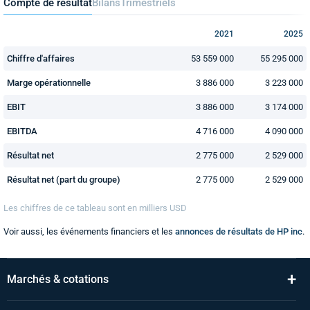
Compte de résultat
Bilans
Trimestriels
2021
2025
Chiffre d'affaires
53 559 000
55 295 000
Marge opérationnelle
3 886 000
3 223 000
EBIT
3 886 000
3 174 000
EBITDA
4 716 000
4 090 000
Résultat net
2 775 000
2 529 000
Résultat net (part du groupe)
2 775 000
2 529 000
Les chiffres de ce tableau sont en
milliers
USD
Voir aussi, les événements financiers et les
annonces de résultats de HP inc
.
+
Marchés & cotations