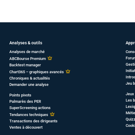
Analyses & outils
Appr
Analyses de marché
Cons
Foru
ABCBourse Premium
Gesti
Backtest manager
Initi
Chart365 – graphiques avancés
Intro
Chroniques & actualités
Jeu b
Demander une analyse
Jeux 
Points pivots
Les b
Palmarès des PER
Lexiq
SuperScreening actions
Métie
Tendances techniques
Quiz
Transactions des dirigeants
Cook
Ventes à découvert