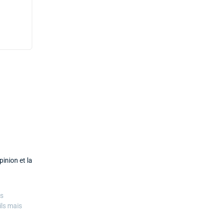
inion et la
es
ils mais