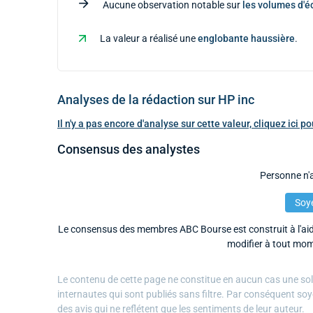
Aucune observation notable sur
les volumes d'
La valeur a réalisé une
englobante haussière
.
Analyses de la rédaction sur HP inc
Il n'y a pas encore d'analyse sur cette valeur, cliquez ici 
Consensus des analystes
Personne n'a
Soye
Le consensus des membres ABC Bourse est construit à l'aide
modifier à tout mom
Le contenu de cette page ne constitue en aucun cas une solli
internautes qui sont publiés sans filtre. Par conséquent soy
des avis qui ne reflétent que les sentiments de leur auteur.