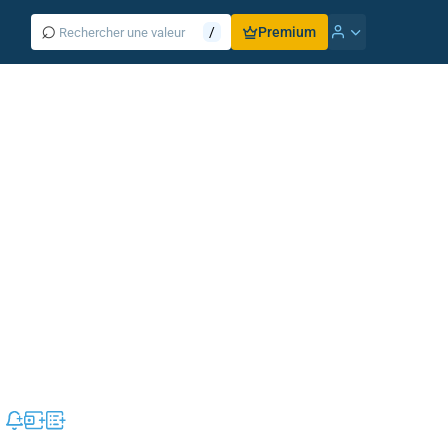
⌕
/
Premium