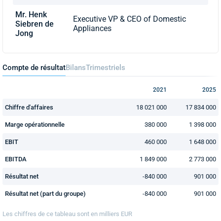
Mr. Henk
Executive VP & CEO of Domestic
Siebren de
Appliances
Jong
Compte de résultat
Bilans
Trimestriels
2021
2025
Chiffre d'affaires
18 021 000
17 834 000
Marge opérationnelle
380 000
1 398 000
EBIT
460 000
1 648 000
EBITDA
1 849 000
2 773 000
Résultat net
-840 000
901 000
Résultat net (part du groupe)
-840 000
901 000
Les chiffres de ce tableau sont en
milliers
EUR