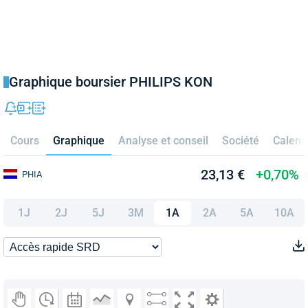
Graphique boursier PHILIPS KON
Cours
Graphique
Analyse et conseil
Société
Calend
23,13 €
+0,70%
PHIA
1J
2J
5J
3M
1A
2A
5A
10A