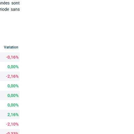
nnées sont
ériode sans
Variation
-0,16%
0,00%
-2,16%
0,00%
0,00%
0,00%
2,16%
-2,10%
-0,33%