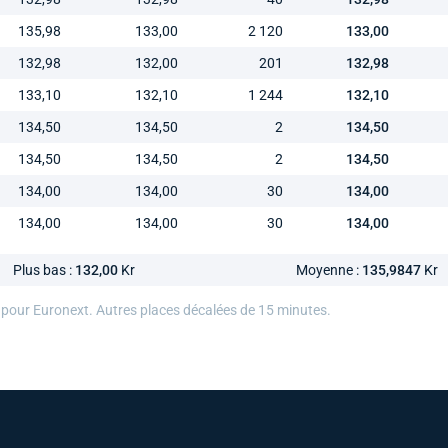
135,98
133,00
2 120
133,00
132,98
132,00
201
132,98
133,10
132,10
1 244
132,10
134,50
134,50
2
134,50
134,50
134,50
2
134,50
134,00
134,00
30
134,00
134,00
134,00
30
134,00
Plus bas :
132,00
Kr
Moyenne :
135,9847
Kr
 pour Euronext. Autres places décalées de 15 minutes.