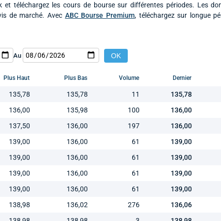
 et téléchargez les cours de bourse sur différentes périodes. Les do
ivis de marché. Avec
ABC Bourse Premium
, téléchargez sur longue p
Au
Plus Haut
Plus Bas
Volume
Dernier
135,78
135,78
11
135,78
136,00
135,98
100
136,00
137,50
136,00
197
136,00
139,00
136,00
61
139,00
139,00
136,00
61
139,00
139,00
136,00
61
139,00
139,00
136,00
61
139,00
138,98
136,02
276
136,06
138,98
138,98
3
138,98