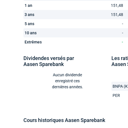
1 an
151,48
3 ans
151,48
5 ans
-
10 ans
-
Extrêmes
-
Dividendes versés par
Les rat
Aasen Sparebank
Aasen 
Aucun dividende
enregistré ces
BNPA (K
dernières années.
PER
Cours historiques Aasen Sparebank