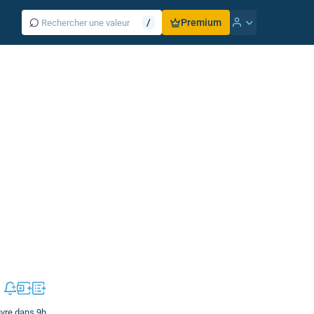
⌕
/
Premium
uvre dans 9h