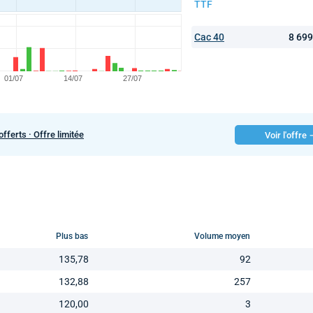
TTF
Cac 40
8 69
offerts · Offre limitée
Voir l'offre
Plus bas
Volume moyen
135,78
92
132,88
257
120,00
3