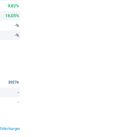
9,82%
16,05%
-%
-%
2027e
-
-
Télécharger