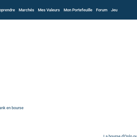
pprendre
Marchés
Mes Valeurs
Mon Portefeuille
Forum
Jeu
ank en bourse
La bourse d'Oslo o