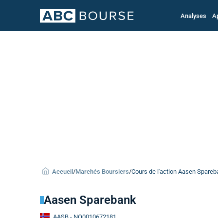
Analyses
A
Accueil
/
Marchés Boursiers
/
Cours de l'action Aasen Spareb
Aasen Sparebank
AASB
- NO0010672181