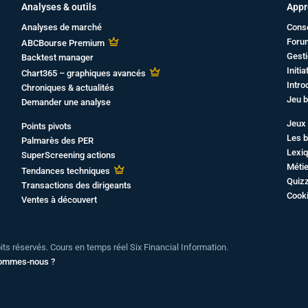
Analyses & outils
Appr
Analyses de marché
Cons
Foru
ABCBourse Premium
Gesti
Backtest manager
Initi
Chart365 – graphiques avancés
Intro
Chroniques & actualités
Jeu b
Demander une analyse
Jeux 
Points pivots
Les b
Palmarès des PER
Lexiq
SuperScreening actions
Métie
Tendances techniques
Quiz
Transactions des dirigeants
Cook
Ventes à découvert
oits réservés. Cours en temps réel Six Financial Information.
sommes-nous ?