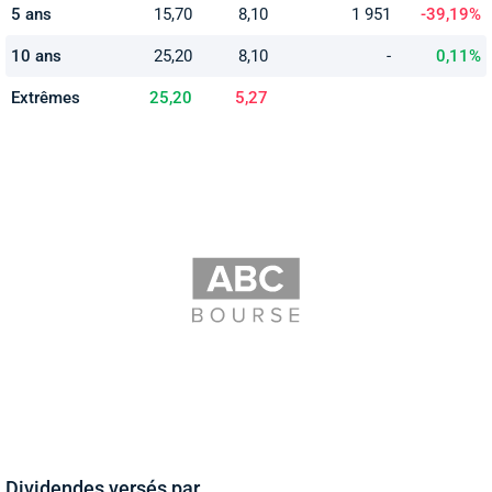
5 ans
15,70
8,10
1 951
-39,19%
10 ans
25,20
8,10
-
0,11%
Extrêmes
25,20
5,27
Dividendes versés par