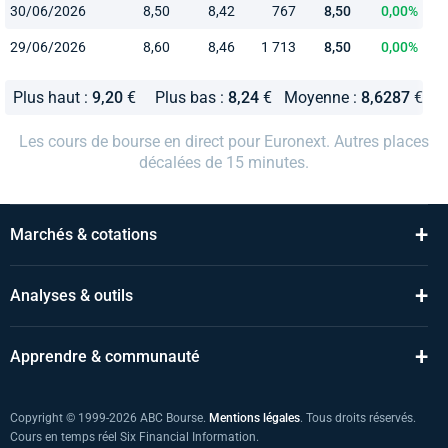
30/06/2026
8,50
8,42
767
8,50
0,00%
29/06/2026
8,60
8,46
1 713
8,50
0,00%
Plus haut :
9,20
€
Plus bas :
8,24
€
Moyenne :
8,6287
€
Les cours de bourse en direct pour Euronext. Autres places
décalées de 15 minutes.
+
Marchés & cotations
+
Analyses & outils
+
Apprendre & communauté
Copyright © 1999-2026 ABC Bourse.
Mentions légales
. Tous droits réservés.
Cours en temps réel Six Financial Information.