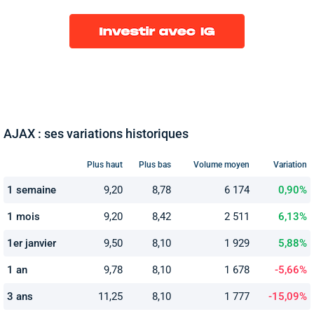
AJAX : ses variations historiques
Plus haut
Plus bas
Volume moyen
Variation
1 semaine
9,20
8,78
6 174
0,90%
1 mois
9,20
8,42
2 511
6,13%
1er janvier
9,50
8,10
1 929
5,88%
1 an
9,78
8,10
1 678
-5,66%
3 ans
11,25
8,10
1 777
-15,09%