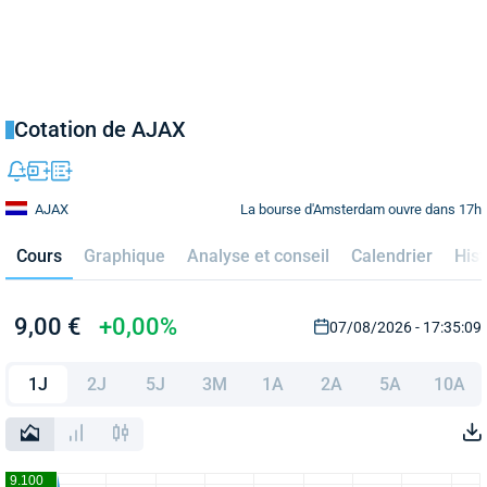
Cotation de AJAX
La bourse d'Amsterdam ouvre dans 17h
AJAX
Cours
Graphique
Analyse et conseil
Calendrier
Hist
9,00 €
+0,00%
07/08/2026 - 17:35:09
1J
2J
5J
3M
1A
2A
5A
10A