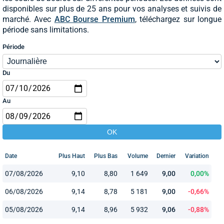
disponibles sur plus de 25 ans pour vos analyses et suivis de
marché. Avec
ABC Bourse Premium
, téléchargez sur longue
période sans limitations.
Période
Du
Au
Date
Plus Haut
Plus Bas
Volume
Dernier
Variation
07/08/2026
9,10
8,80
1 649
9,00
0,00%
06/08/2026
9,14
8,78
5 181
9,00
-0,66%
05/08/2026
9,14
8,96
5 932
9,06
-0,88%