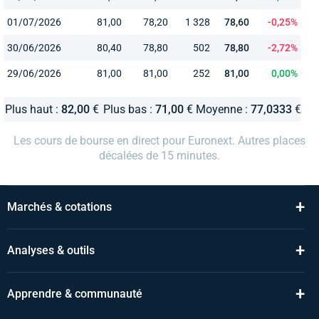
01/07/2026
81,00
78,20
1 328
78,60
-0,25%
30/06/2026
80,40
78,80
502
78,80
-2,72%
29/06/2026
81,00
81,00
252
81,00
0,00%
Plus haut :
82,00
€
Plus bas :
71,00
€
Moyenne :
77,0333
€
Les cours de bourse en direct pour Euronext. Autres places
décalées de 15 minutes.
+
Marchés & cotations
+
Analyses & outils
+
Apprendre & communauté