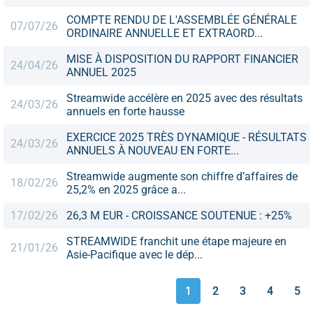
COMPTE RENDU DE L'ASSEMBLÉE GÉNÉRALE
07/07/26
ORDINAIRE ANNUELLE ET EXTRAORD...
MISE À DISPOSITION DU RAPPORT FINANCIER
24/04/26
ANNUEL 2025
Streamwide accélère en 2025 avec des résultats
24/03/26
annuels en forte hausse
EXERCICE 2025 TRÈS DYNAMIQUE - RÉSULTATS
24/03/26
ANNUELS À NOUVEAU EN FORTE...
Streamwide augmente son chiffre d’affaires de
18/02/26
25,2% en 2025 grâce a...
17/02/26
26,3 M EUR - CROISSANCE SOUTENUE : +25%
STREAMWIDE franchit une étape majeure en
21/01/26
Asie-Pacifique avec le dép...
1
2
3
4
5