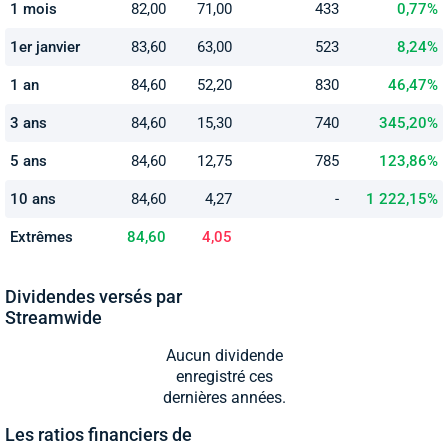
1 mois
82,00
71,00
433
0,77%
1er janvier
83,60
63,00
523
8,24%
1 an
84,60
52,20
830
46,47%
3 ans
84,60
15,30
740
345,20%
5 ans
84,60
12,75
785
123,86%
10 ans
84,60
4,27
-
1 222,15%
Extrêmes
84,60
4,05
Dividendes versés par
Streamwide
Aucun dividende
enregistré ces
dernières années.
Les ratios financiers de