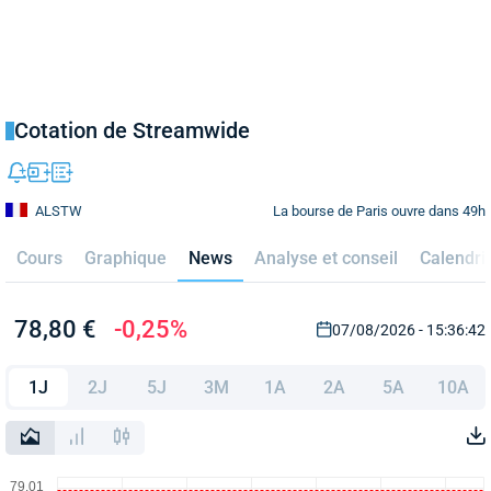
Cotation de Streamwide
La bourse de Paris ouvre dans 49h
ALSTW
Cours
Graphique
News
Analyse et conseil
Calendri
78,80 €
-0,25%
07/08/2026 - 15:36:42
1J
2J
5J
3M
1A
2A
5A
10A