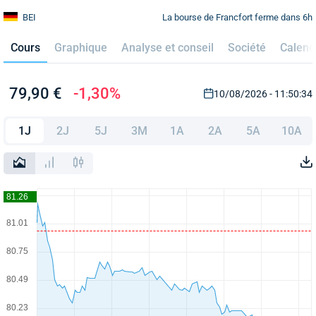
La bourse de Francfort ferme dans 6h
BEI
Cours
Graphique
Analyse et conseil
Société
Calend
79,90 €
-1,30%
10/08/2026 - 11:50:34
1J
2J
5J
3M
1A
2A
5A
10A