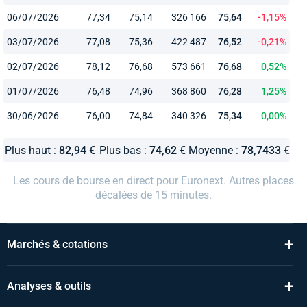
06/07/2026
77,34
75,14
326 166
75,64
-1,15%
03/07/2026
77,08
75,36
422 487
76,52
-0,21%
02/07/2026
78,12
76,68
573 661
76,68
0,52%
01/07/2026
76,48
74,96
368 860
76,28
1,25%
30/06/2026
76,00
74,84
340 326
75,34
0,00%
Plus haut :
82,94
€
Plus bas :
74,62
€
Moyenne :
78,7433
€
Les cours de bourse en direct pour Euronext. Autres places
décalées de 15 minutes.
+
Marchés & cotations
+
Analyses & outils