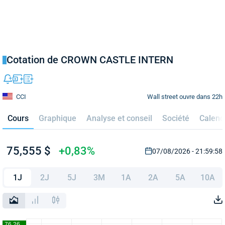
Cotation de CROWN CASTLE INTERN
Wall street ouvre dans 22h
CCI
Cours
Graphique
Analyse et conseil
Société
Calend
75,555 $
+0,83%
07/08/2026 - 21:59:58
1J
2J
5J
3M
1A
2A
5A
10A