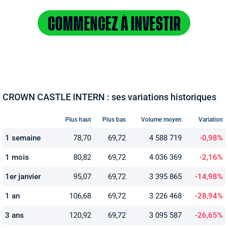
CROWN CASTLE INTERN : ses variations historiques
Plus haut
Plus bas
Volume moyen
Variation
1 semaine
78,70
69,72
4 588 719
-0,98%
1 mois
80,82
69,72
4 036 369
-2,16%
1er janvier
95,07
69,72
3 395 865
-14,98%
1 an
106,68
69,72
3 226 468
-28,94%
3 ans
120,92
69,72
3 095 587
-26,65%