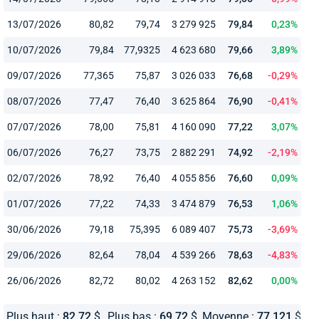
13/07/2026
80,82
79,74
3 279 925
79,84
0,23%
10/07/2026
79,84
77,9325
4 623 680
79,66
3,89%
09/07/2026
77,365
75,87
3 026 033
76,68
-0,29%
08/07/2026
77,47
76,40
3 625 864
76,90
-0,41%
07/07/2026
78,00
75,81
4 160 090
77,22
3,07%
06/07/2026
76,27
73,75
2 882 291
74,92
-2,19%
02/07/2026
78,92
76,40
4 055 856
76,60
0,09%
01/07/2026
77,22
74,33
3 474 879
76,53
1,06%
30/06/2026
79,18
75,395
6 089 407
75,73
-3,69%
29/06/2026
82,64
78,04
4 539 266
78,63
-4,83%
26/06/2026
82,72
80,02
4 263 152
82,62
0,00%
Plus haut :
82,72
$
Plus bas :
69,72
$
Moyenne :
77,121
$