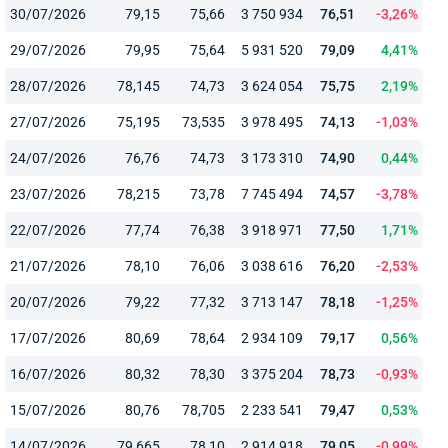
30/07/2026
79,15
75,66
3 750 934
76,51
-3,26%
29/07/2026
79,95
75,64
5 931 520
79,09
4,41%
28/07/2026
78,145
74,73
3 624 054
75,75
2,19%
27/07/2026
75,195
73,535
3 978 495
74,13
-1,03%
24/07/2026
76,76
74,73
3 173 310
74,90
0,44%
23/07/2026
78,215
73,78
7 745 494
74,57
-3,78%
22/07/2026
77,74
76,38
3 918 971
77,50
1,71%
21/07/2026
78,10
76,06
3 038 616
76,20
-2,53%
20/07/2026
79,22
77,32
3 713 147
78,18
-1,25%
17/07/2026
80,69
78,64
2 934 109
79,17
0,56%
16/07/2026
80,32
78,30
3 375 204
78,73
-0,93%
15/07/2026
80,76
78,705
2 233 541
79,47
0,53%
14/07/2026
79,665
78,10
2 914 918
79,05
-0,99%