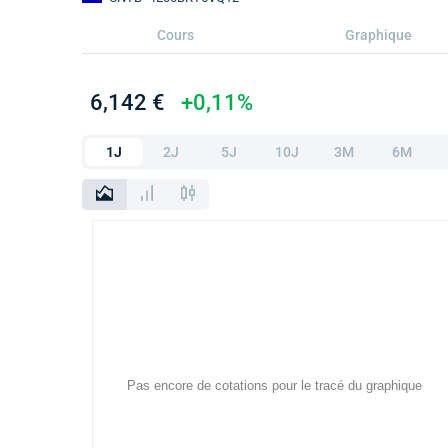
Cours
Graphique
6,142 €
+0,11%
1J
2J
5J
10J
3M
6M