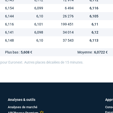
6,145
6,112
12 914
6,112
6,154
6,099
6 494
6,116
6,144
6,10
26 276
6,105
6,116
6,101
199 451
6,11
6,141
6,098
34 014
6,12
6,148
6,10
37 543
6,113
Plus bas :
5,608
€
Moyenne :
6,0722
€
 pour Euronext. Autres places décalées de 15 minutes.
Analyses & outils
Appr
Analyses de marché
Cons
Foru
ABCBourse Premium