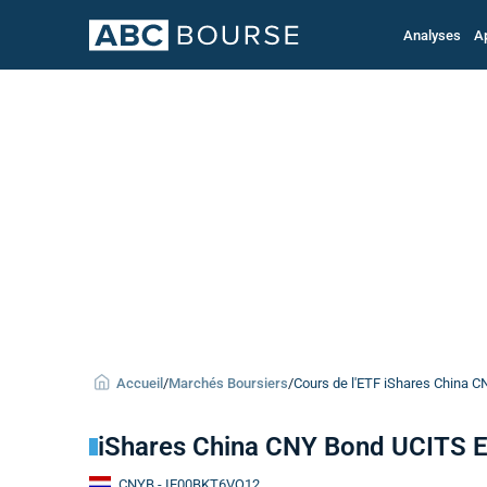
Analyses
A
Accueil
/
Marchés Boursiers
/
Cours de l'ETF iShares China 
iShares China CNY Bond UCITS 
CNYB
- IE00BKT6VQ12