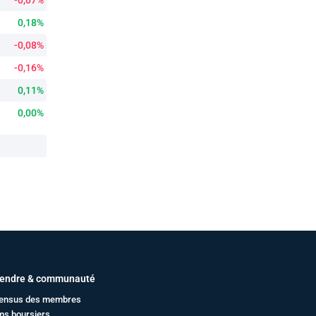
-0,07%
0,18%
-0,08%
-0,16%
0,11%
0,00%
endre & communauté
ensus des membres
ms boursiers