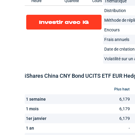
Heure
Quantité
Cours
Thématique
Distribution
Méthode de répl
Encours
Frais annuels
Date de création
Volatilité sur un
iShares China CNY Bond UCITS ETF EUR Hedged
Plus haut
1 semaine
6,179
1 mois
6,179
1er janvier
6,179
1 an
-