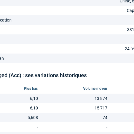
Chine, 
Cap
ication
331
24 fé
 an
 (Acc) : ses variations historiques
Plus bas
Volume moyen
6,10
13 874
6,10
15 717
5,608
74
-
-