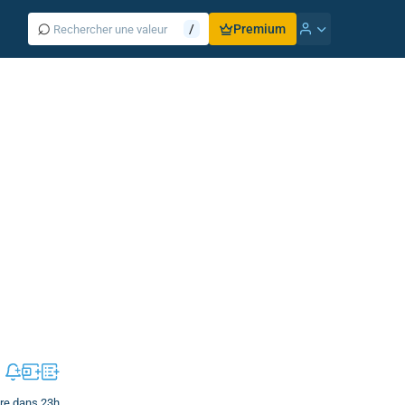
⌕
/
Premium
re dans 23h