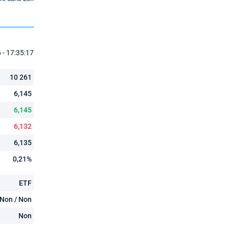
- 17:35:17
10 261
6,145
6,145
6,132
6,135
0,21%
ETF
Non / Non
Non