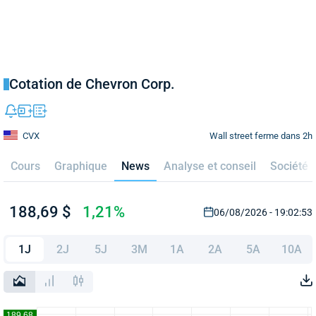
Cotation de Chevron Corp.
Wall street ferme dans 2h
CVX
Cours
Graphique
News
Analyse et conseil
Société
188,69 $
1,21%
06/08/2026 - 19:02:53
1J
2J
5J
3M
1A
2A
5A
10A