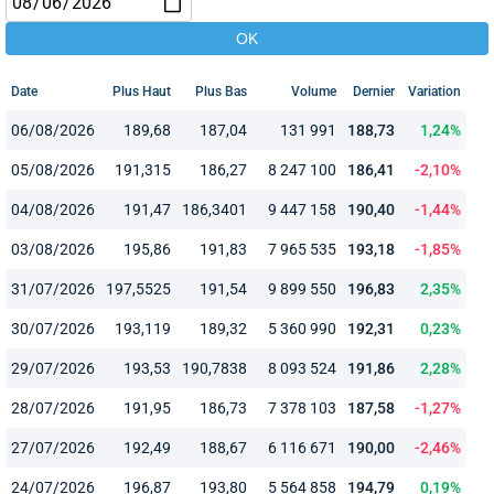
Date
Plus Haut
Plus Bas
Volume
Dernier
Variation
06/08/2026
189,68
187,04
131 991
188,73
1,24%
05/08/2026
191,315
186,27
8 247 100
186,41
-2,10%
04/08/2026
191,47
186,3401
9 447 158
190,40
-1,44%
03/08/2026
195,86
191,83
7 965 535
193,18
-1,85%
31/07/2026
197,5525
191,54
9 899 550
196,83
2,35%
30/07/2026
193,119
189,32
5 360 990
192,31
0,23%
29/07/2026
193,53
190,7838
8 093 524
191,86
2,28%
28/07/2026
191,95
186,73
7 378 103
187,58
-1,27%
27/07/2026
192,49
188,67
6 116 671
190,00
-2,46%
24/07/2026
196,87
193,80
5 564 858
194,79
0,19%