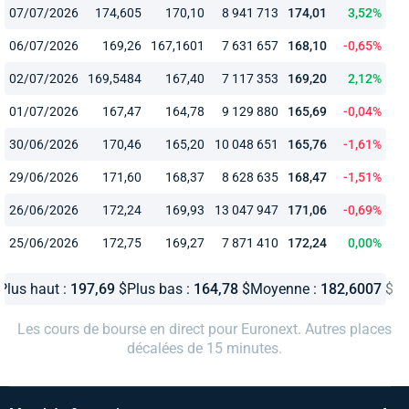
07/07/2026
174,605
170,10
8 941 713
174,01
3,52%
06/07/2026
169,26
167,1601
7 631 657
168,10
-0,65%
02/07/2026
169,5484
167,40
7 117 353
169,20
2,12%
01/07/2026
167,47
164,78
9 129 880
165,69
-0,04%
30/06/2026
170,46
165,20
10 048 651
165,76
-1,61%
29/06/2026
171,60
168,37
8 628 635
168,47
-1,51%
26/06/2026
172,24
169,93
13 047 947
171,06
-0,69%
25/06/2026
172,75
169,27
7 871 410
172,24
0,00%
Plus haut :
197,69
$
Plus bas :
164,78
$
Moyenne :
182,6007
$
Les cours de bourse en direct pour Euronext. Autres places
décalées de 15 minutes.