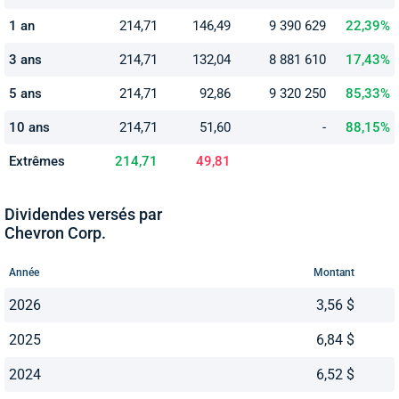
1 an
214,71
146,49
9 390 629
22,39%
3 ans
214,71
132,04
8 881 610
17,43%
5 ans
214,71
92,86
9 320 250
85,33%
10 ans
214,71
51,60
-
88,15%
Extrêmes
214,71
49,81
Dividendes versés par
Chevron Corp.
Année
Montant
2026
3,56 $
2025
6,84 $
2024
6,52 $