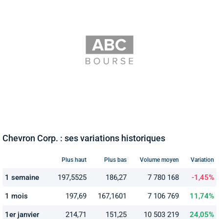
Chevron Corp. : ses variations historiques
Plus haut
Plus bas
Volume moyen
Variation
1 semaine
197,5525
186,27
7 780 168
-1,45%
1 mois
197,69
167,1601
7 106 769
11,74%
1er janvier
214,71
151,25
10 503 219
24,05%