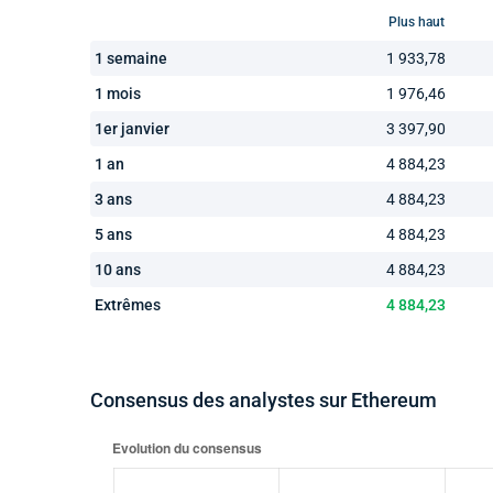
Plus haut
1 semaine
1 933,78
1 mois
1 976,46
1er janvier
3 397,90
1 an
4 884,23
3 ans
4 884,23
5 ans
4 884,23
10 ans
4 884,23
Extrêmes
4 884,23
Consensus des analystes sur Ethereum