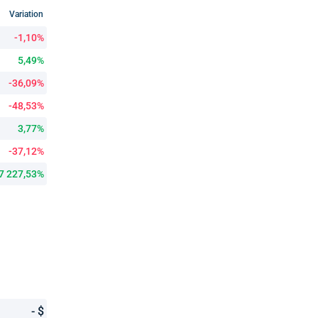
Variation
-1,10%
5,49%
-36,09%
-48,53%
3,77%
-37,12%
7 227,53%
- $