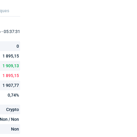
iques
- 05:37:31
0
1 895,15
1 909,13
1 895,15
1 907,77
0,74%
Crypto
Non / Non
Non