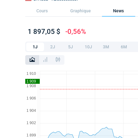
Cours
Graphique
News
1 897,05 $
-0,56%
1J
2J
5J
10J
3M
6M