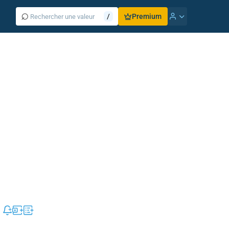
⌕
/
Premium