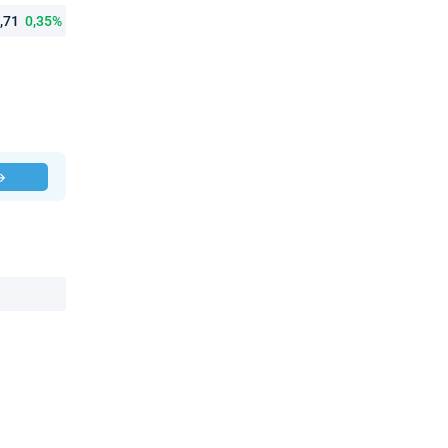
9,71
0,35%
 →