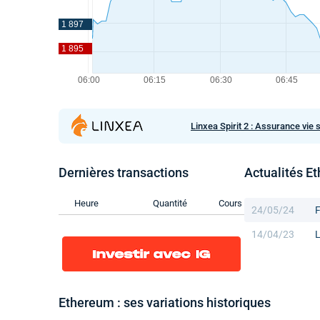
Linxea Spirit 2 : Assurance vie 
Dernières transactions
Actualités E
Heure
Quantité
Cours
24/05/24
F
14/04/23
L
Ethereum : ses variations historiques