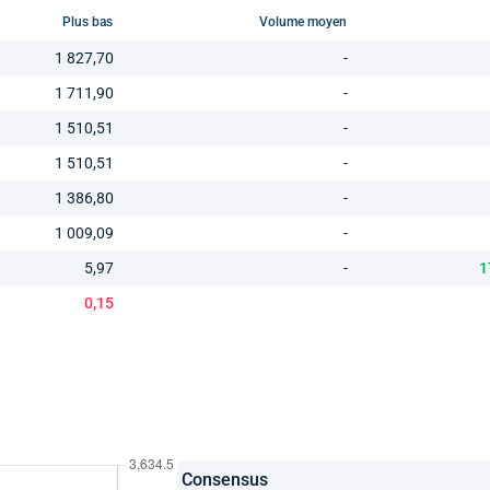
Plus bas
Volume moyen
1 827,70
-
1 711,90
-
1 510,51
-
1 510,51
-
1 386,80
-
1 009,09
-
5,97
-
1
0,15
Consensus