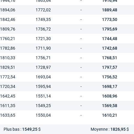
1944,16
1863,64
-
1916,94
1894,06
1772,02
-
1889,48
1842,46
1749,35
-
1773,50
1809,76
1736,72
-
1795,69
1760,21
1721,30
-
1744,48
1782,86
1711,90
-
1742,68
1810,33
1756,71
-
1768,51
1829,51
1728,97
-
1797,57
1772,54
1693,04
-
1756,52
1720,34
1595,94
-
1698,17
1642,45
1551,14
-
1608,96
1611,35
1549,25
-
1569,58
1633,65
1550,04
-
1610,21
Plus bas :
1549,25
$
Moyenne :
1826,95
$