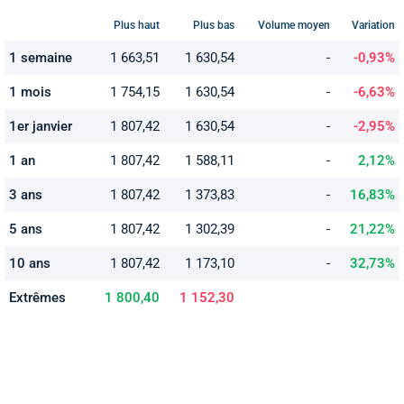
Plus haut
Plus bas
Volume moyen
Variation
1 semaine
1 663,51
1 630,54
-
-0,93%
1 mois
1 754,15
1 630,54
-
-6,63%
1er janvier
1 807,42
1 630,54
-
-2,95%
1 an
1 807,42
1 588,11
-
2,12%
3 ans
1 807,42
1 373,83
-
16,83%
5 ans
1 807,42
1 302,39
-
21,22%
10 ans
1 807,42
1 173,10
-
32,73%
Extrêmes
1 800,40
1 152,30