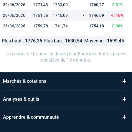
30/06/2026
1771,43
1760,00
-
1760,27
0,81%
29/06/2026
1761,56
1746,09
-
1746,09
-0,46%
26/06/2026
1759,78
1741,74
-
1754,18
0,00%
Plus haut :
1776,36
Plus bas :
1630,54
Moyenne :
1699,45
Les cours de bourse en direct pour Euronext. Autres places
décalées de 15 minutes.
+
Marchés & cotations
+
Analyses & outils
+
Apprendre & communauté