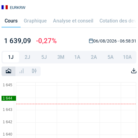
EURKRW
Cours
Graphique
Analyse et conseil
Cotation des dev
1 639,09
-0,27%
06/08/2026 - 06:58:31
1J
2J
5J
3M
1A
2A
5A
10A