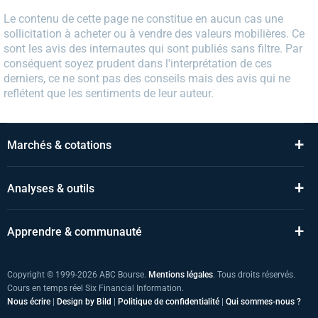
Le contenu de cette page ne constitue en aucun cas une
sollicitation à acheter ou à vendre des valeurs mobilières. Ce
sont les avis des internautes qui sont publiés sans filtre. Par
conséquent soyez prudent dans l'interprétation de ces
derniers, ce ne sont pas des conseils mais des avis qui ne
reflétent que les sentiments de leur auteur.
+
Marchés & cotations
+
Analyses & outils
+
Apprendre & communauté
Copyright © 1999-2026 ABC Bourse.
Mentions légales
. Tous droits réservés.
Cours en temps réel Six Financial Information.
Nous écrire
|
Design by Bild
|
Politique de confidentialité
|
Qui sommes-nous ?