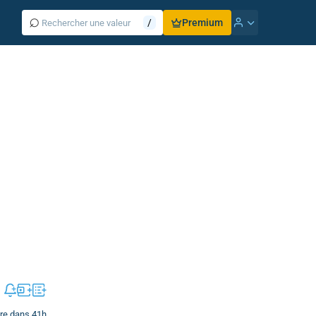
⌕
/
Premium
re dans 41h