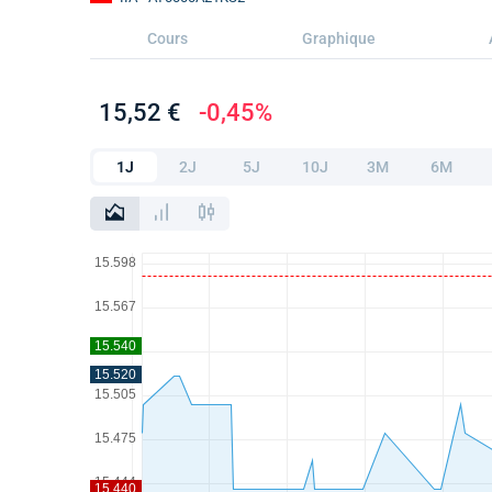
Cours
Graphique
15,52 €
-0,45%
1J
2J
5J
10J
3M
6M