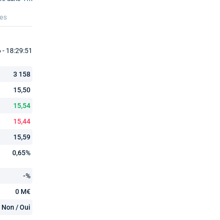
ues
- 18:29:51
3 158
15,50
15,54
15,44
15,59
0,65%
-%
0 M€
Non / Oui