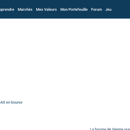
pprendre
Marchés
Mes Valeurs
Mon Portefeuille
Forum
Jeu
 AG en bourse
La bourse de Vienne ouv