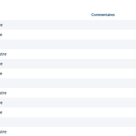
Commentaires
re
re
stre
re
re
stre
re
re
stre