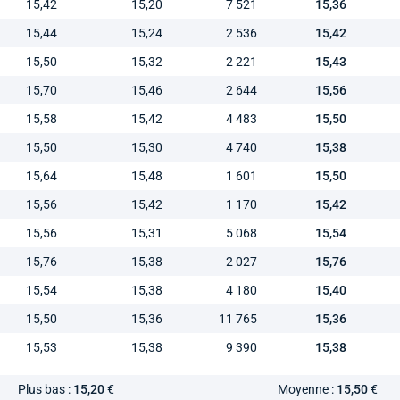
15,42
15,20
7 521
15,36
15,44
15,24
2 536
15,42
15,50
15,32
2 221
15,43
15,70
15,46
2 644
15,56
15,58
15,42
4 483
15,50
15,50
15,30
4 740
15,38
15,64
15,48
1 601
15,50
15,56
15,42
1 170
15,42
15,56
15,31
5 068
15,54
15,76
15,38
2 027
15,76
15,54
15,38
4 180
15,40
15,50
15,36
11 765
15,36
15,53
15,38
9 390
15,38
Plus bas :
15,20
€
Moyenne :
15,50
€