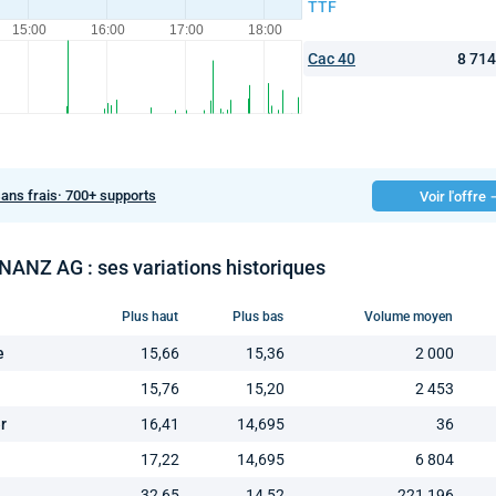
TTF
Cac 40
8 71
sans frais· 700+ supports
Voir l'offre
ANZ AG : ses variations historiques
Plus haut
Plus bas
Volume moyen
e
15,66
15,36
2 000
15,76
15,20
2 453
r
16,41
14,695
36
17,22
14,695
6 804
32,65
14,52
221 196