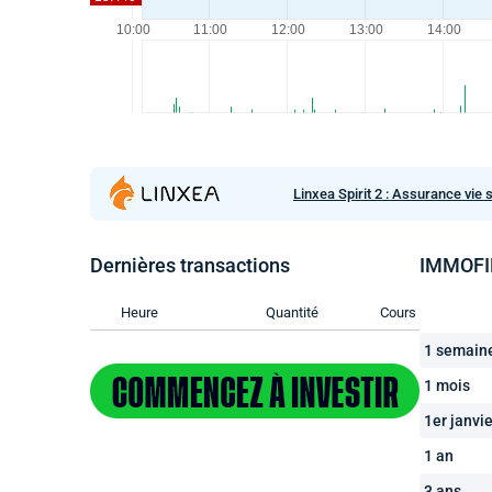
Linxea Spirit 2 : Assurance vie 
Dernières transactions
IMMOFIN
Heure
Quantité
Cours
1 semain
1 mois
1er janvie
1 an
3 ans