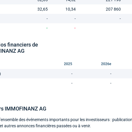
32,65
10,34
207 860
-
-
-
-
-
ios financiers de
INANZ AG
2025
2026e
)
-
-
-
-
iers IMMOFINANZ AG
’ensemble des événements importants pour les investisseurs : publicatio
et autres annonces financières passées ou à venir.