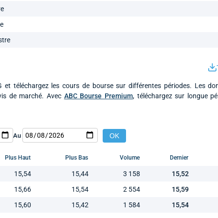
re
re
stre
et téléchargez les cours de bourse sur différentes périodes. Les do
ivis de marché. Avec
ABC Bourse Premium
, téléchargez sur longue p
Au
Plus Haut
Plus Bas
Volume
Dernier
15,54
15,44
3 158
15,52
15,66
15,54
2 554
15,59
15,60
15,42
1 584
15,54