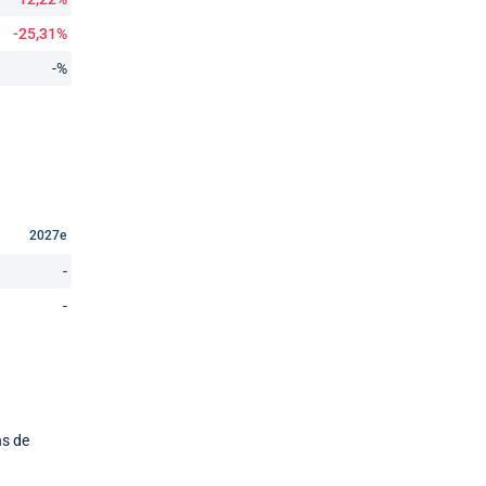
-25,31%
-%
2027e
-
-
ns de