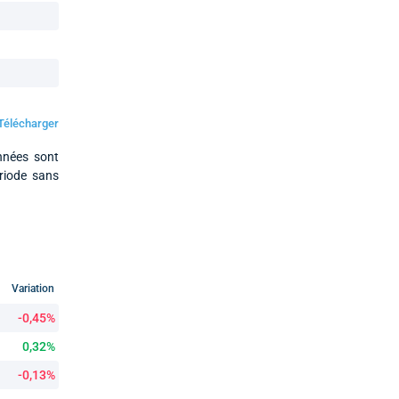
Télécharger
nnées sont
ériode sans
Variation
-0,45%
0,32%
-0,13%