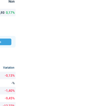
Non
4,93
0,17%
 →
Variation
-0,13%
-%
-1,40%
-9,45%
-12,22%