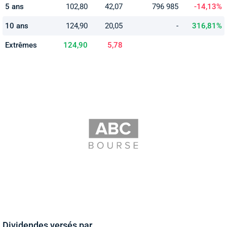
5 ans
102,80
42,07
796 985
-14,13%
10 ans
124,90
20,05
-
316,81%
Extrêmes
124,90
5,78
Dividendes versés par