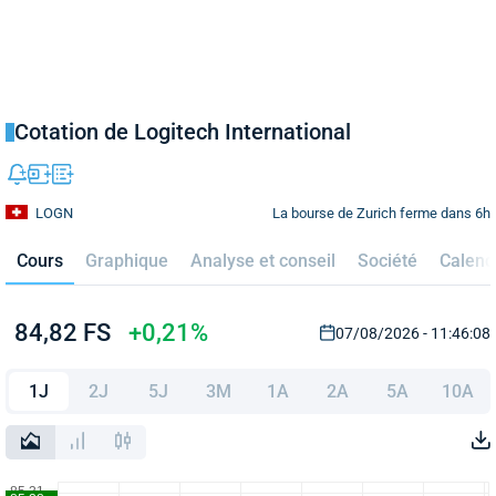
Cotation de Logitech International
La bourse de Zurich ferme dans 6h
LOGN
Cours
Graphique
Analyse et conseil
Société
Calend
84,82 FS
+0,21%
07/08/2026 - 11:46:08
1J
2J
5J
3M
1A
2A
5A
10A