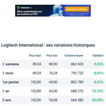
Logitech International : ses variations historiques
Plus haut
Plus bas
Volume moyen
Variation
1 semaine
89,54
80,90
862 420
3,26%
1 mois
89,54
76,34
793 725
8,60%
1er janvier
102,80
65,00
802 789
4,02%
1 an
102,80
65,00
688 270
10,70%
3 ans
102,80
54,58
664 380
42,08%