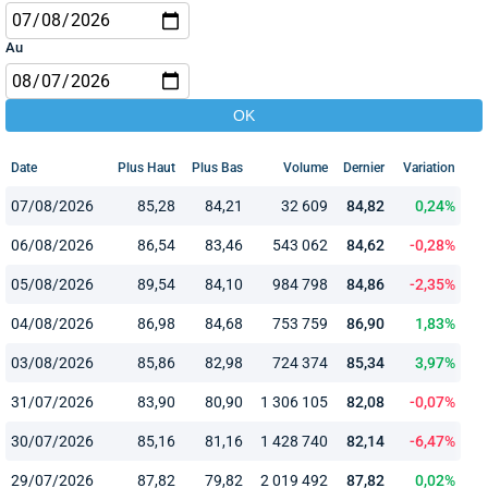
Au
Date
Plus Haut
Plus Bas
Volume
Dernier
Variation
07/08/2026
85,28
84,21
32 609
84,82
0,24%
06/08/2026
86,54
83,46
543 062
84,62
-0,28%
05/08/2026
89,54
84,10
984 798
84,86
-2,35%
04/08/2026
86,98
84,68
753 759
86,90
1,83%
03/08/2026
85,86
82,98
724 374
85,34
3,97%
31/07/2026
83,90
80,90
1 306 105
82,08
-0,07%
30/07/2026
85,16
81,16
1 428 740
82,14
-6,47%
29/07/2026
87,82
79,82
2 019 492
87,82
0,02%