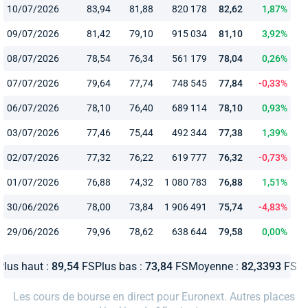
10/07/2026
83,94
81,88
820 178
82,62
1,87%
09/07/2026
81,42
79,10
915 034
81,10
3,92%
08/07/2026
78,54
76,34
561 179
78,04
0,26%
07/07/2026
79,64
77,74
748 545
77,84
-0,33%
06/07/2026
78,10
76,40
689 114
78,10
0,93%
03/07/2026
77,46
75,44
492 344
77,38
1,39%
02/07/2026
77,32
76,22
619 777
76,32
-0,73%
01/07/2026
76,88
74,32
1 080 783
76,88
1,51%
30/06/2026
78,00
73,84
1 906 491
75,74
-4,83%
29/06/2026
79,96
78,62
638 644
79,58
0,00%
Plus haut :
89,54
FS
Plus bas :
73,84
FS
Moyenne :
82,3393
FS
Les cours de bourse en direct pour Euronext. Autres places