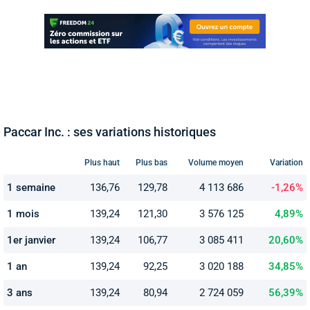
Paccar Inc. : ses variations historiques
Plus haut
Plus bas
Volume moyen
Variation
1 semaine
136,76
129,78
4 113 686
-1,26%
1 mois
139,24
121,30
3 576 125
4,89%
1er janvier
139,24
106,77
3 085 411
20,60%
1 an
139,24
92,25
3 020 188
34,85%
3 ans
139,24
80,94
2 724 059
56,39%