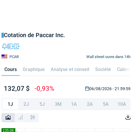
Cotation de Paccar Inc.
Wall street ouvre dans 14h
PCAR
Cours
Graphique
Analyse et conseil
Société
Calend
132,07 $
-0,93%
06/08/2026 - 21:59:59
1J
2J
5J
3M
1A
2A
5A
10A