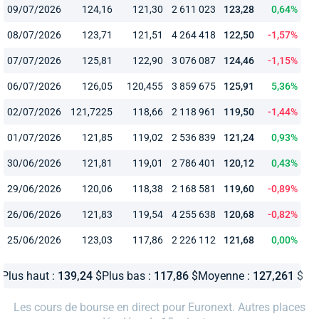
09/07/2026
124,16
121,30
2 611 023
123,28
0,64%
08/07/2026
123,71
121,51
4 264 418
122,50
-1,57%
07/07/2026
125,81
122,90
3 076 087
124,46
-1,15%
06/07/2026
126,05
120,455
3 859 675
125,91
5,36%
02/07/2026
121,7225
118,66
2 118 961
119,50
-1,44%
01/07/2026
121,85
119,02
2 536 839
121,24
0,93%
30/06/2026
121,81
119,01
2 786 401
120,12
0,43%
29/06/2026
120,06
118,38
2 168 581
119,60
-0,89%
26/06/2026
121,83
119,54
4 255 638
120,68
-0,82%
25/06/2026
123,03
117,86
2 226 112
121,68
0,00%
Plus haut :
139,24
$
Plus bas :
117,86
$
Moyenne :
127,261
$
Les cours de bourse en direct pour Euronext. Autres places