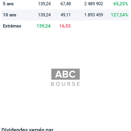
5 ans
139,24
67,48
2 489 902
65,25%
10 ans
139,24
49,11
1 893 459
127,24%
Extrêmes
139,24
16,53
Dividendes versés par