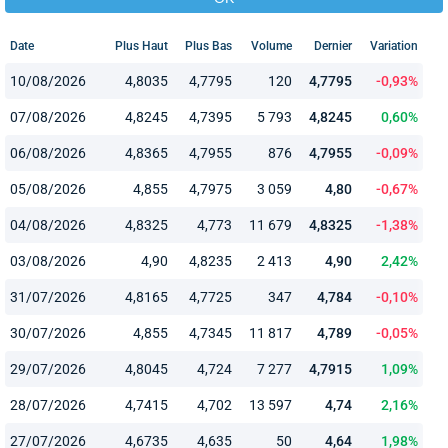
Date
Plus Haut
Plus Bas
Volume
Dernier
Variation
10/08/2026
4,8035
4,7795
120
4,7795
-0,93%
07/08/2026
4,8245
4,7395
5 793
4,8245
0,60%
06/08/2026
4,8365
4,7955
876
4,7955
-0,09%
05/08/2026
4,855
4,7975
3 059
4,80
-0,67%
04/08/2026
4,8325
4,773
11 679
4,8325
-1,38%
03/08/2026
4,90
4,8235
2 413
4,90
2,42%
31/07/2026
4,8165
4,7725
347
4,784
-0,10%
30/07/2026
4,855
4,7345
11 817
4,789
-0,05%
29/07/2026
4,8045
4,724
7 277
4,7915
1,09%
28/07/2026
4,7415
4,702
13 597
4,74
2,16%
27/07/2026
4,6735
4,635
50
4,64
1,98%