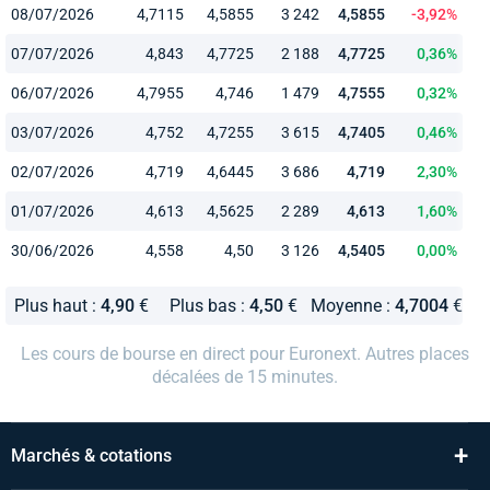
08/07/2026
4,7115
4,5855
3 242
4,5855
-3,92%
07/07/2026
4,843
4,7725
2 188
4,7725
0,36%
06/07/2026
4,7955
4,746
1 479
4,7555
0,32%
03/07/2026
4,752
4,7255
3 615
4,7405
0,46%
02/07/2026
4,719
4,6445
3 686
4,719
2,30%
01/07/2026
4,613
4,5625
2 289
4,613
1,60%
30/06/2026
4,558
4,50
3 126
4,5405
0,00%
Plus haut :
4,90
€
Plus bas :
4,50
€
Moyenne :
4,7004
€
Les cours de bourse en direct pour Euronext. Autres places
décalées de 15 minutes.
+
Marchés & cotations