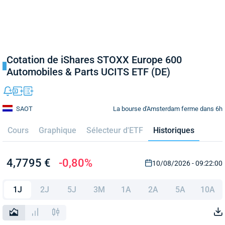
Cotation de iShares STOXX Europe 600
Automobiles & Parts UCITS ETF (DE)
La bourse d'Amsterdam ferme dans 6h
SAOT
Cours
Graphique
Sélecteur d'ETF
Historiques
4,7795 €
-0,80%
10/08/2026 - 09:22:00
1J
2J
5J
3M
1A
2A
5A
10A