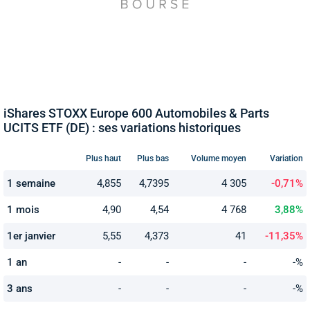
iShares STOXX Europe 600 Automobiles & Parts
UCITS ETF (DE) : ses variations historiques
Plus haut
Plus bas
Volume moyen
Variation
1 semaine
4,855
4,7395
4 305
-0,71%
1 mois
4,90
4,54
4 768
3,88%
1er janvier
5,55
4,373
41
-11,35%
1 an
-
-
-
-%
3 ans
-
-
-
-%