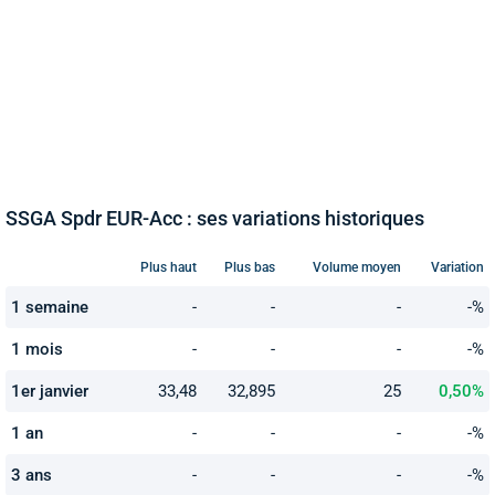
SSGA Spdr EUR-Acc : ses variations historiques
Plus haut
Plus bas
Volume moyen
Variation
1 semaine
-
-
-
-%
1 mois
-
-
-
-%
1er janvier
33,48
32,895
25
0,50%
1 an
-
-
-
-%
3 ans
-
-
-
-%