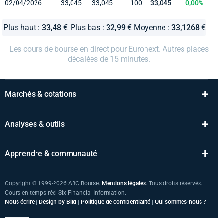
02/04/2026
33,045
33,045
100
33,045
0,00%
Plus haut :
33,48
€
Plus bas :
32,99
€
Moyenne :
33,1268
€
Les cours de bourse en direct pour Euronext. Autres places
décalées de 15 minutes.
+
Marchés & cotations
+
Analyses & outils
+
Apprendre & communauté
Copyright © 1999-2026 ABC Bourse.
Mentions légales
. Tous droits réservés.
Cours en temps réel Six Financial Information.
Nous écrire
|
Design by Bild
|
Politique de confidentialité
|
Qui sommes-nous ?