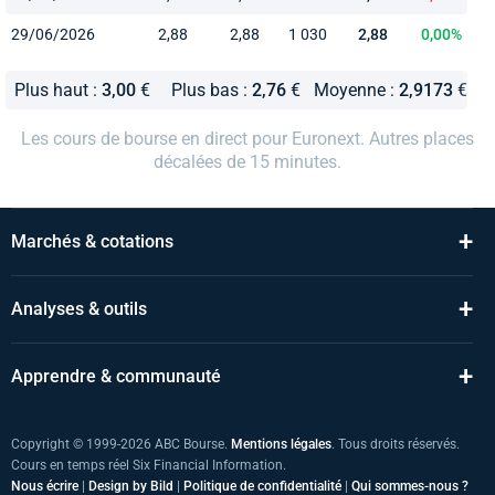
29/06/2026
2,88
2,88
1 030
2,88
0,00%
Plus haut :
3,00
€
Plus bas :
2,76
€
Moyenne :
2,9173
€
Les cours de bourse en direct pour Euronext. Autres places
décalées de 15 minutes.
+
Marchés & cotations
+
Analyses & outils
+
Apprendre & communauté
Copyright © 1999-2026 ABC Bourse.
Mentions légales
. Tous droits réservés.
Cours en temps réel Six Financial Information.
Nous écrire
|
Design by Bild
|
Politique de confidentialité
|
Qui sommes-nous ?