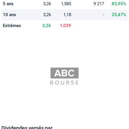
5 ans
3,26
1,585
9 217
83,95%
10 ans
3,26
1,18
-
25,47%
Extrêmes
3,26
1,039
Dividendes versés par