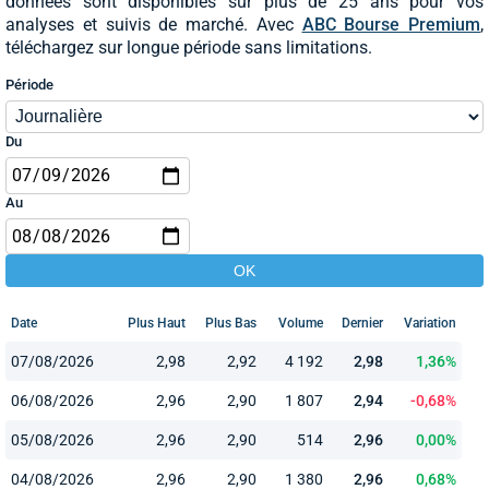
données sont disponibles sur plus de 25 ans pour vos
analyses et suivis de marché. Avec
ABC Bourse Premium
,
téléchargez sur longue période sans limitations.
Période
Du
Au
Date
Plus Haut
Plus Bas
Volume
Dernier
Variation
07/08/2026
2,98
2,92
4 192
2,98
1,36%
06/08/2026
2,96
2,90
1 807
2,94
-0,68%
05/08/2026
2,96
2,90
514
2,96
0,00%
04/08/2026
2,96
2,90
1 380
2,96
0,68%