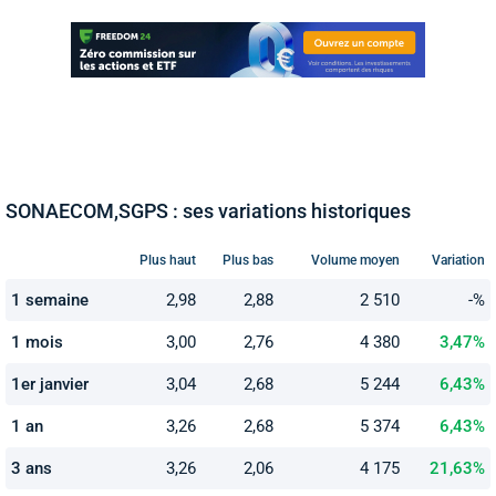
SONAECOM,SGPS : ses variations historiques
Plus haut
Plus bas
Volume moyen
Variation
1 semaine
2,98
2,88
2 510
-%
1 mois
3,00
2,76
4 380
3,47%
1er janvier
3,04
2,68
5 244
6,43%
1 an
3,26
2,68
5 374
6,43%
3 ans
3,26
2,06
4 175
21,63%