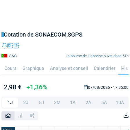
Cotation de SONAECOM,SGPS
La bourse de Lisbonne ouvre dans 51h
SNC
Cours
Graphique
Analyse et conseil
Calendrier
Hist
2,98 €
+1,36%
07/08/2026 - 17:35:08
1J
2J
5J
3M
1A
2A
5A
10A