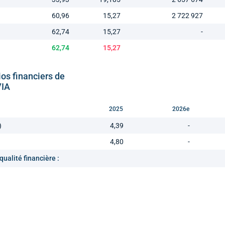
60,96
15,27
2 722 927
62,74
15,27
-
62,74
15,27
ios financiers de
IA
2025
2026e
)
4,39
-
4,80
-
qualité financière :