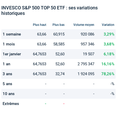
INVESCO S&P 500 TOP 50 ETF : ses variations
historiques
Plus haut
Plus bas
Volume moyen
Variation
1 semaine
63,66
60,915
920 086
3,29%
1 mois
63,66
58,585
957 346
3,68%
1er janvier
64,7653
52,60
19 507
6,18%
1 an
64,7653
52,60
2 795 347
16,16%
3 ans
64,7653
32,74
1 924 095
78,26%
5 ans
-
-
-
-%
10 ans
-
-
-
-%
Extrêmes
-
-