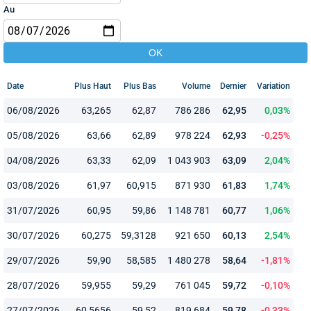
Au
Date
Plus Haut
Plus Bas
Volume
Dernier
Variation
06/08/2026
63,265
62,87
786 286
62,95
0,03%
05/08/2026
63,66
62,89
978 224
62,93
-0,25%
04/08/2026
63,33
62,09
1 043 903
63,09
2,04%
03/08/2026
61,97
60,915
871 930
61,83
1,74%
31/07/2026
60,95
59,86
1 148 781
60,77
1,06%
30/07/2026
60,275
59,3128
921 650
60,13
2,54%
29/07/2026
59,90
58,585
1 480 278
58,64
-1,81%
28/07/2026
59,955
59,29
761 045
59,72
-0,10%
27/07/2026
60,5656
59,52
819 684
59,78
-0,33%