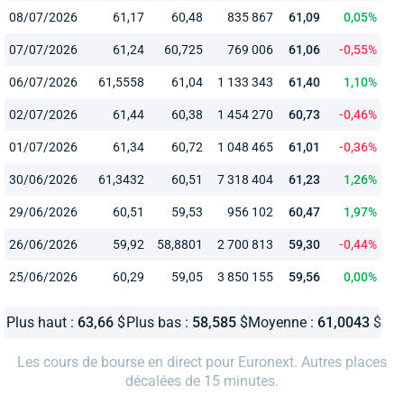
08/07/2026
61,17
60,48
835 867
61,09
0,05%
07/07/2026
61,24
60,725
769 006
61,06
-0,55%
06/07/2026
61,5558
61,04
1 133 343
61,40
1,10%
02/07/2026
61,44
60,38
1 454 270
60,73
-0,46%
01/07/2026
61,34
60,72
1 048 465
61,01
-0,36%
30/06/2026
61,3432
60,51
7 318 404
61,23
1,26%
29/06/2026
60,51
59,53
956 102
60,47
1,97%
26/06/2026
59,92
58,8801
2 700 813
59,30
-0,44%
25/06/2026
60,29
59,05
3 850 155
59,56
0,00%
Plus haut :
63,66
$
Plus bas :
58,585
$
Moyenne :
61,0043
$
Les cours de bourse en direct pour Euronext. Autres places
décalées de 15 minutes.