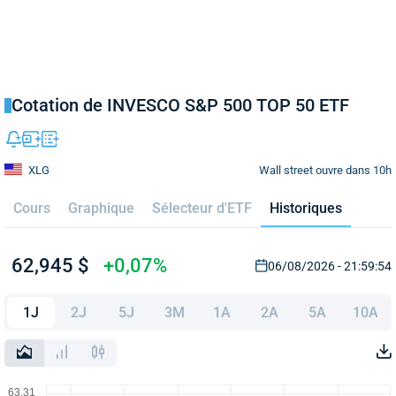
Cotation de INVESCO S&P 500 TOP 50 ETF
Wall street ouvre dans 10h
XLG
Cours
Graphique
Sélecteur d'ETF
Historiques
62,945 $
+0,07%
06/08/2026 - 21:59:54
1J
2J
5J
3M
1A
2A
5A
10A