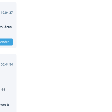
 19:04:37
rolières
ondre
 06:44:54
 les
ents à