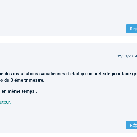
Rép
02/10/2019
 des installations saoudiennes n' était qu' un prétexte pour faire g
es du 3 éme trimestre.
se en même temps .
uteur.
Rép