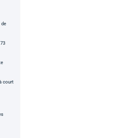
r de
 73
te
à court
es