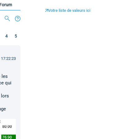
Forum
Votre liste de valeurs ici
4
5
 17:22:23
 les
ce qui
 lors
nge