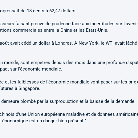
rogressait de 18 cents à 62,47 dollars.
isseurs faisant preuve de prudence face aux incertitudes sur l'aveni
elations commerciales entre la Chine et les Etats-Unis.
 août avait cédé un dollar à Londres. A New York, le WTI avait lâché
 au monde, sont empêtrés depuis des mois dans une profonde dispu
mpact sur l'économie mondiale.
e et les faiblesses de l'économie mondiale vont peser sur les prix 
Futures à Singapore.
 demeure plombé par la surproduction et la baisse de la demande.
nt chinois d'une Union européenne maladive et de données américain
nt économique est un danger bien présent."