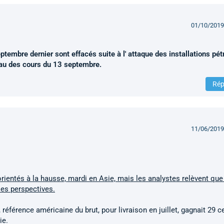
01/10/2019
tembre dernier sont effacés suite à l' attaque des installations pét
veau des cours du 13 septembre.
Rép
11/06/2019
orientés à la hausse, mardi en Asie, mais les analystes relèvent que
es perspectives.
 référence américaine du brut, pour livraison en juillet, gagnait 29 c
ie.