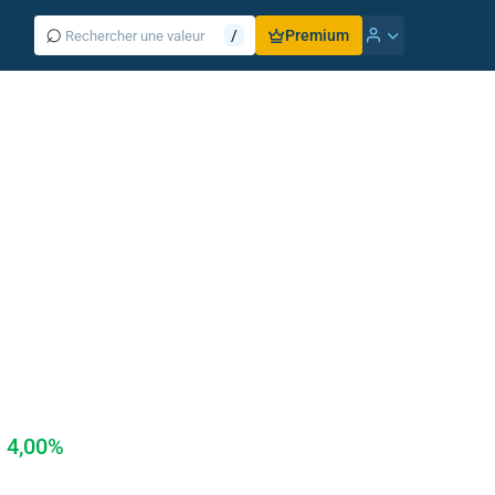
⌕
/
Premium
4,00%