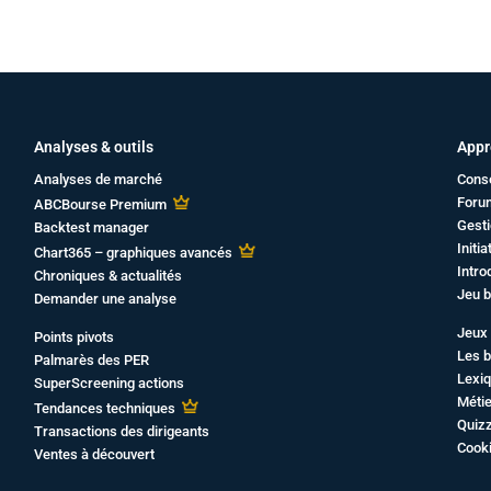
Analyses & outils
Appr
Analyses de marché
Cons
Foru
ABCBourse Premium
Gesti
Backtest manager
Initi
Chart365 – graphiques avancés
Intro
Chroniques & actualités
Jeu b
Demander une analyse
Jeux 
Points pivots
Les b
Palmarès des PER
Lexiq
SuperScreening actions
Métie
Tendances techniques
Quiz
Transactions des dirigeants
Cook
Ventes à découvert