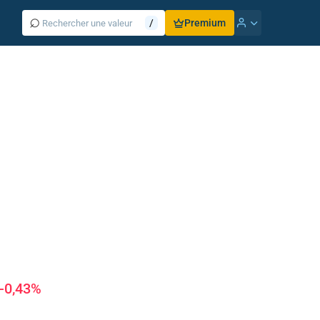
⌕
/
Premium
-0,43%