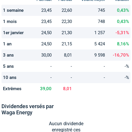
1 semaine
23,45
22,60
745
0,43%
1 mois
23,45
22,30
748
0,43%
1er janvier
24,50
21,30
1 257
-5,31%
1 an
24,50
21,15
5 424
8,16%
3 ans
30,00
8,01
9 598
-16,70%
5 ans
-
-
-
-%
10 ans
-
-
-
-%
Extrêmes
39,00
8,01
Dividendes versés par
Waga Energy
Aucun dividende
enregistré ces