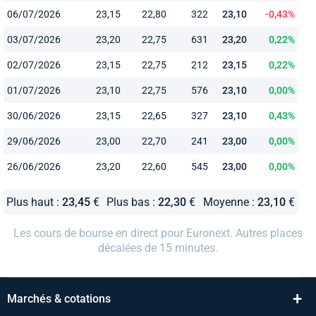
06/07/2026
23,15
22,80
322
23,10
-0,43%
03/07/2026
23,20
22,75
631
23,20
0,22%
02/07/2026
23,15
22,75
212
23,15
0,22%
01/07/2026
23,10
22,75
576
23,10
0,00%
30/06/2026
23,15
22,65
327
23,10
0,43%
29/06/2026
23,00
22,70
241
23,00
0,00%
26/06/2026
23,20
22,60
545
23,00
0,00%
Plus haut :
23,45
€
Plus bas :
22,30
€
Moyenne :
23,10
€
Les cours de bourse en direct pour Euronext. Autres places
décalées de 15 minutes.
+
Marchés & cotations