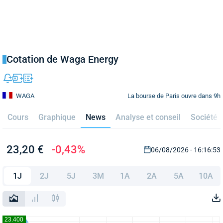
Cotation de Waga Energy
La bourse de Paris ouvre dans 9h
WAGA
Cours
Graphique
News
Analyse et conseil
Société
23,20 €
-0,43%
06/08/2026 - 16:16:53
1J
2J
5J
3M
1A
2A
5A
10A