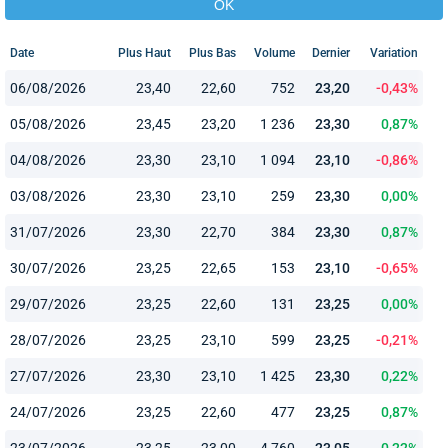
Date
Plus Haut
Plus Bas
Volume
Dernier
Variation
06/08/2026
23,40
22,60
752
23,20
-0,43%
05/08/2026
23,45
23,20
1 236
23,30
0,87%
04/08/2026
23,30
23,10
1 094
23,10
-0,86%
03/08/2026
23,30
23,10
259
23,30
0,00%
31/07/2026
23,30
22,70
384
23,30
0,87%
30/07/2026
23,25
22,65
153
23,10
-0,65%
29/07/2026
23,25
22,60
131
23,25
0,00%
28/07/2026
23,25
23,10
599
23,25
-0,21%
27/07/2026
23,30
23,10
1 425
23,30
0,22%
24/07/2026
23,25
22,60
477
23,25
0,87%
23/07/2026
23,25
23,00
4 760
23,05
0,22%