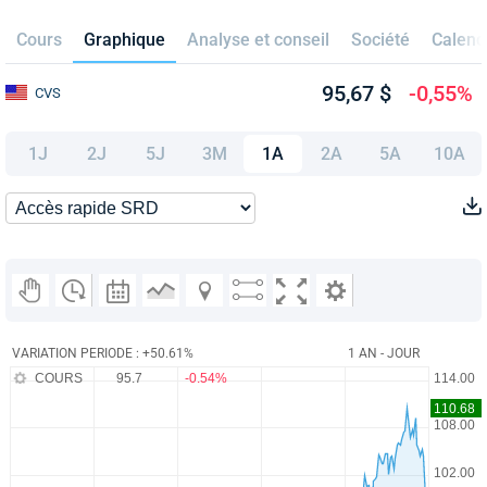
Cours
Graphique
Analyse et conseil
Société
Calend
95,67 $
-0,55%
CVS
1J
2J
5J
3M
1A
2A
5A
10A
VARIATION PERIODE : +50.61%
1 AN - JOUR
COURS
95.7
-0.54%