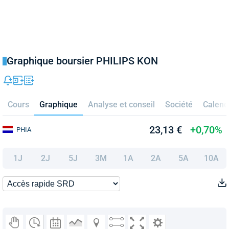
Graphique boursier PHILIPS KON
Cours
Graphique
Analyse et conseil
Société
Calend
23,13 €
+0,70%
PHIA
1J
2J
5J
3M
1A
2A
5A
10A