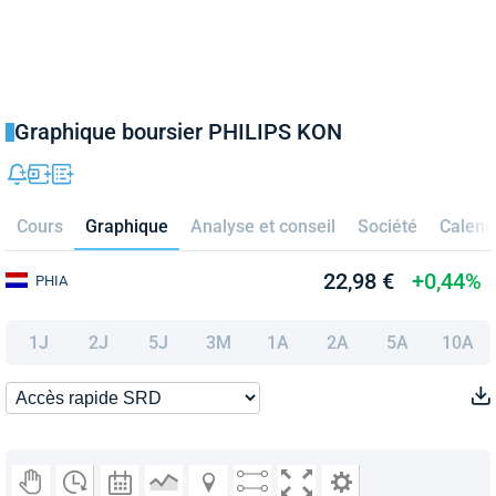
Graphique boursier PHILIPS KON
Cours
Graphique
Analyse et conseil
Société
Calend
22,98 €
+0,44%
PHIA
1J
2J
5J
3M
1A
2A
5A
10A