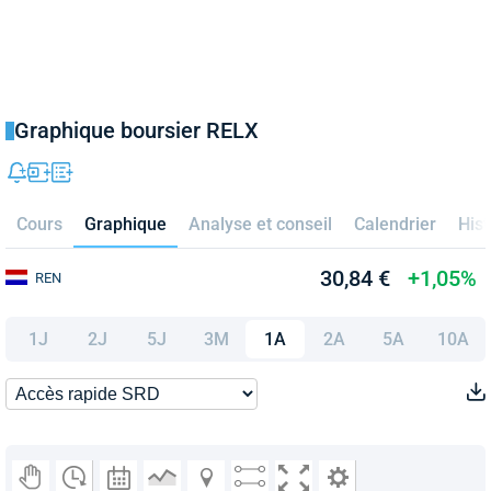
Graphique boursier RELX
Cours
Graphique
Analyse et conseil
Calendrier
Hist
30,84 €
+1,05%
REN
1J
2J
5J
3M
1A
2A
5A
10A