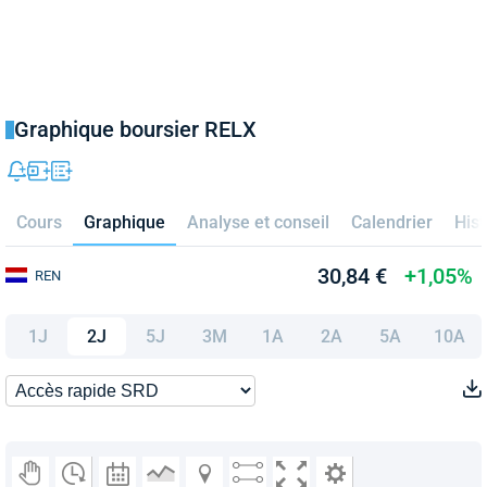
Graphique boursier RELX
Cours
Graphique
Analyse et conseil
Calendrier
Hist
30,84 €
+1,05%
REN
1J
2J
5J
3M
1A
2A
5A
10A