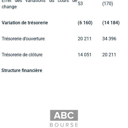
Effet des variations du cours de
53
(170)
change
Variation de trésorerie
(6 160)
(14 184)
Trésorerie d’ouverture
20 211
34 396
Trésorerie de clôture
14 051
20 211
Structure financière