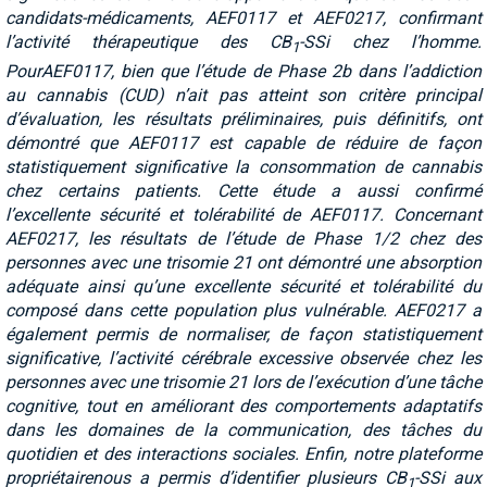
candidats-médicaments, AEF0117 et AEF0217, confirmant
l’activité thérapeutique des CB
-SSi chez l’homme.
1
Pour
AEF0117, bien que l’étude de Phase 2b dans l’addiction
au cannabis (CUD) n’ait pas atteint son critère principal
d’évaluation, les résultats préliminaires, puis définitifs, ont
démontré que AEF0117 est capable de réduire de façon
statistiquement significative la consommation de cannabis
chez certains patients. Cette étude a aussi confirmé
l’excellente sécurité et tolérabilité de AEF0117. Concernant
AEF0217, les résultats de l’étude de Phase 1/2 chez des
personnes avec une trisomie 21 ont démontré une absorption
adéquate ainsi qu’une excellente sécurité et tolérabilité du
composé dans cette population plus vulnérable. AEF0217 a
également permis de normaliser, de façon statistiquement
significative, l’activité cérébrale excessive observée chez les
personnes avec une trisomie 21 lors de l’exécution d’une tâche
cognitive, tout en améliorant des comportements adaptatifs
dans les domaines de la communication, des tâches du
quotidien et des interactions sociales. Enfin, notre plateforme
propriétaire
nous a permis d’identifier plusieurs CB
-SSi aux
1