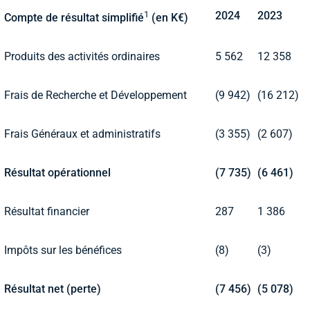
1
2024
2023
Compte de résultat simplifié
(en K€)
Produits des activités ordinaires
5 562
12 358
Frais de Recherche et Développement
(9 942)
(16 212)
Frais Généraux et administratifs
(3 355)
(2 607)
Résultat opérationnel
(7 735)
(6 461)
Résultat financier
287
1 386
Impôts sur les bénéfices
(8)
(3)
Résultat net (perte)
(7 456)
(5 078)