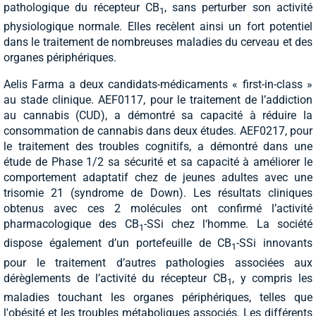
pathologique du récepteur CB
, sans perturber son activité
1
physiologique normale. Elles recèlent ainsi un fort potentiel
dans le traitement de nombreuses maladies du cerveau et des
organes périphériques.
Aelis Farma a deux candidats-médicaments « first-in-class »
au stade clinique. AEF0117, pour le traitement de l’addiction
au cannabis (CUD), a démontré sa capacité à réduire la
consommation de cannabis dans deux études. AEF0217, pour
le traitement des troubles cognitifs, a démontré dans une
étude de Phase 1/2 sa sécurité et sa capacité à améliorer le
comportement adaptatif chez de jeunes adultes avec une
trisomie 21 (syndrome de Down). Les résultats cliniques
obtenus avec ces 2 molécules ont confirmé l’activité
pharmacologique des CB
-SSi chez l‘homme. La société
1
dispose également d’un portefeuille de CB
-SSi innovants
1
pour le traitement d’autres pathologies associées aux
dérèglements de l’activité du récepteur CB
, y compris les
1
maladies touchant les organes périphériques, telles que
l'obésité et les troubles métaboliques associés. Les différents