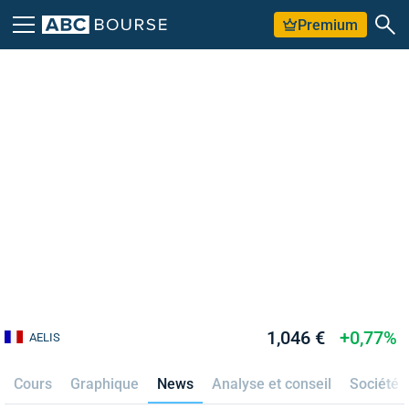
Premium
1,046 €
+0,77%
AELIS
Cours
Graphique
News
Analyse et conseil
Société