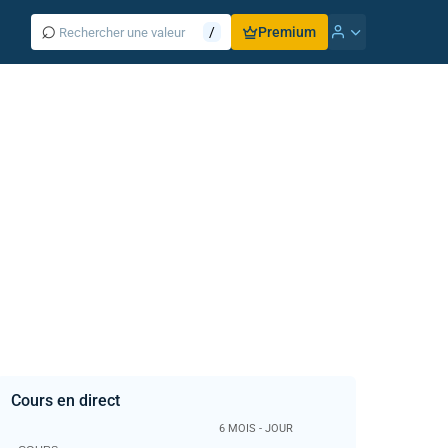
⌕
/
Premium
Cours en direct
6 MOIS - JOUR