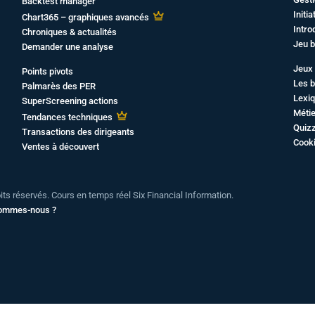
Backtest manager
Initi
Chart365 – graphiques avancés
Intro
Chroniques & actualités
Jeu b
Demander une analyse
Jeux 
Points pivots
Les b
Palmarès des PER
Lexiq
SuperScreening actions
Métie
Tendances techniques
Quiz
Transactions des dirigeants
Cook
Ventes à découvert
oits réservés. Cours en temps réel Six Financial Information.
sommes-nous ?