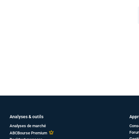
Analyses & outils
Appr
Analyses de marché
Cons
Foru
ABCBourse Premium
Gesti