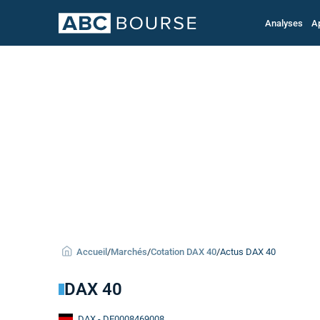
Analyses
A
Accueil
/
Marchés
/
Cotation DAX 40
/
Actus DAX 40
DAX 40
DAX
- DE0008469008