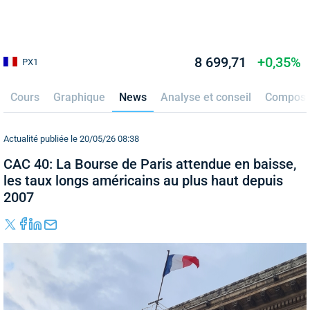
8 699,71
+0,35%
PX1
Cours
Graphique
News
Analyse et conseil
Composi
Actualité publiée le 20/05/26 08:38
CAC 40: La Bourse de Paris attendue en baisse,
les taux longs américains au plus haut depuis
2007